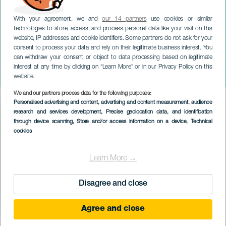
With your agreement, we and
our 14 partners
use cookies or similar
technologies to store, access, and process personal data like your visit on this
website, IP addresses and cookie identifiers. Some partners do not ask for your
consent to process your data and rely on their legitimate business interest. You
can withdraw your consent or object to data processing based on legitimate
LANZAROTE
interest at any time by clicking on “Learn More” or in our Privacy Policy on this
Série teatral The Rift
website.
We and our partners process data for the following purposes:
Imagen
Personalised advertising and content, advertising and content measurement, audience
Listado
research and services development
, Precise geolocation data, and identification
through device scanning
, Store and/or access information on a device
, Technical
cookies
Learn More →
Disagree and close
Agree and close
EVENTO PASSADO