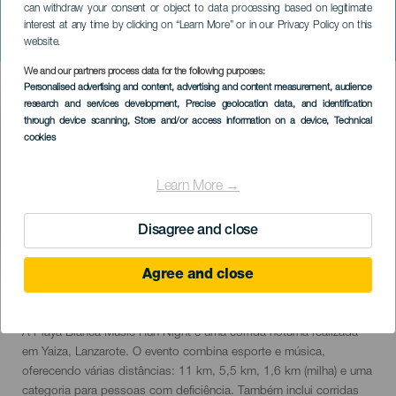
can withdraw your consent or object to data processing based on legitimate
Playa Blanca Music Run
interest at any time by clicking on “Learn More” or in our Privacy Policy on this
Night
website.
We and our partners process data for the following purposes:
Imagen
Personalised advertising and content, advertising and content measurement, audience
Listado
research and services development
, Precise geolocation data, and identification
through device scanning
, Store and/or access information on a device
, Technical
cookies
Learn More →
Disagree and close
Agree and close
November 2026
Localidad
Yaiza
Descripción
A Playa Blanca Music Run Night é uma corrida noturna realizada
del
em Yaiza, Lanzarote. O evento combina esporte e música,
evento
oferecendo várias distâncias: 11 km, 5,5 km, 1,6 km (milha) e uma
categoria para pessoas com deficiência. Também inclui corridas