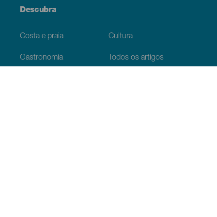
Descubra
Costa e praia
Cultura
Gastronomia
Todos os artigos
Informação prática
Agenda
Clima
Como chegar
Onde comer
Onde dormir
O arquipélago
Serviços