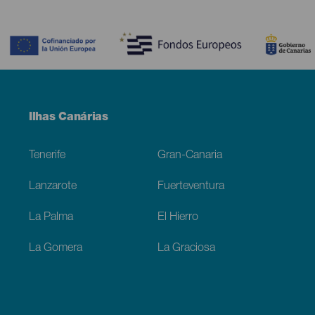
Contenido
Menú
Ilhas Canárias
Footer
Tenerife
Gran-Canaria
Lanzarote
Fuerteventura
La Palma
El Hierro
La Gomera
La Graciosa