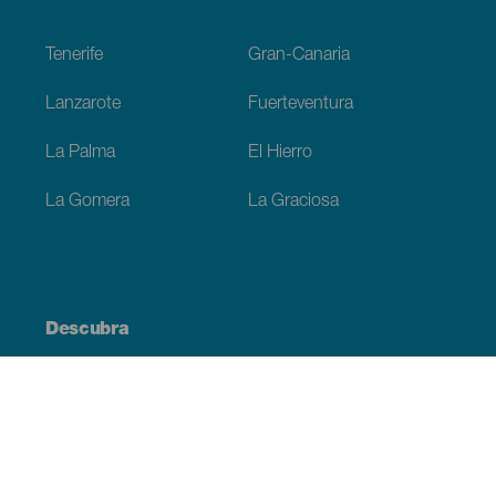
Footer
Tenerife
Gran-Canaria
Lanzarote
Fuerteventura
La Palma
El Hierro
La Gomera
La Graciosa
Descubra
Costa e praia
Cultura
Gastronomia
Todos os artigos