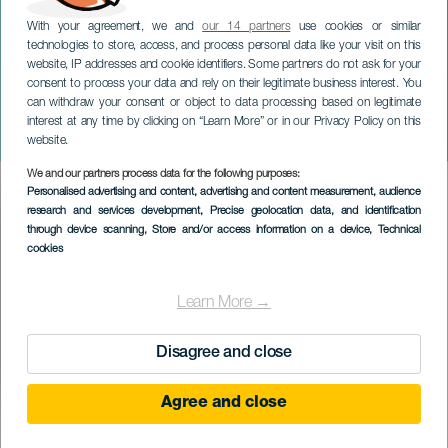
With your agreement, we and
our 14 partners
use cookies or similar
technologies to store, access, and process personal data like your visit on this
website, IP addresses and cookie identifiers. Some partners do not ask for your
consent to process your data and rely on their legitimate business interest. You
can withdraw your consent or object to data processing based on legitimate
LANZAROTE
interest at any time by clicking on “Learn More” or in our Privacy Policy on this
O Parque Encantado
website.
We and our partners process data for the following purposes:
Imagen
Personalised advertising and content, advertising and content measurement, audience
Listado
research and services development
, Precise geolocation data, and identification
through device scanning
, Store and/or access information on a device
, Technical
cookies
Learn More →
Disagree and close
Agree and close
EVENTO PASSADO