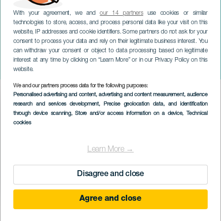
With your agreement, we and
our 14 partners
use cookies or similar
technologies to store, access, and process personal data like your visit on this
website, IP addresses and cookie identifiers. Some partners do not ask for your
consent to process your data and rely on their legitimate business interest. You
can withdraw your consent or object to data processing based on legitimate
LANZAROTE
interest at any time by clicking on “Learn More” or in our Privacy Policy on this
Los Finaos de Teguise
website.
We and our partners process data for the following purposes:
Imagen
Personalised advertising and content, advertising and content measurement, audience
Listado
research and services development
, Precise geolocation data, and identification
through device scanning
, Store and/or access information on a device
, Technical
cookies
Learn More →
Disagree and close
Agree and close
EVENTO PASSADO