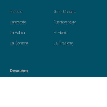
Footer
Tenerife
Gran-Canaria
Lanzarote
Fuerteventura
La Palma
El Hierro
La Gomera
La Graciosa
Descubra
Costa e praia
Cultura
Gastronomia
Todos os artigos