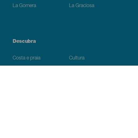
La Gomera
La Graciosa
Descubra
Costa e praia
Cultura
Gastronomia
Todos os artigos
Informação prática
Agenda
Clima
Como chegar
Onde comer