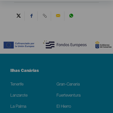
Contenido
Menú
Ilhas Canárias
Footer
Tenerife
Gran-Canaria
Lanzarote
Fuerteventura
La Palma
El Hierro