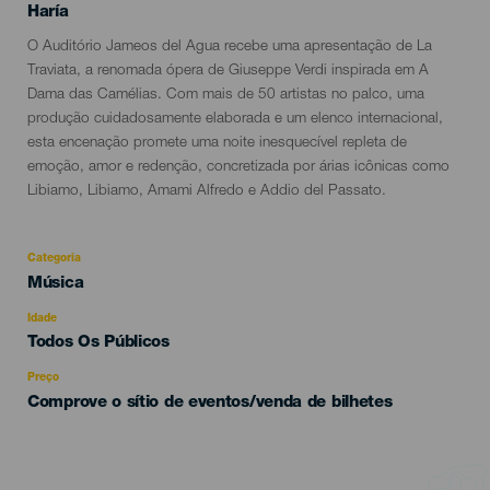
Localidad
Haría
Descripción
O Auditório Jameos del Agua recebe uma apresentação de La
del
Traviata, a renomada ópera de Giuseppe Verdi inspirada em A
evento
Dama das Camélias. Com mais de 50 artistas no palco, uma
produção cuidadosamente elaborada e um elenco internacional,
esta encenação promete uma noite inesquecível repleta de
emoção, amor e redenção, concretizada por árias icônicas como
Libiamo, Libiamo, Amami Alfredo e Addio del Passato.
Categoria
Categoría
Música
del
evento
Idade
Edad
Todos Os Públicos
Recomendada
Preço
Comprove o sítio de eventos/venda de bilhetes