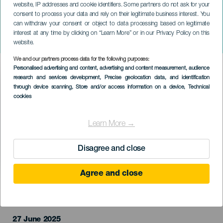
website, IP addresses and cookie identifiers. Some partners do not ask for your
consent to process your data and rely on their legitimate business interest. You
can withdraw your consent or object to data processing based on legitimate
LANZAROTE
interest at any time by clicking on “Learn More” or in our Privacy Policy on this
La Traviata
website.
We and our partners process data for the following purposes:
Imagen
Personalised advertising and content, advertising and content measurement, audience
Listado
research and services development
, Precise geolocation data, and identification
through device scanning
, Store and/or access information on a device
, Technical
cookies
Learn More →
Disagree and close
Agree and close
EVENTO PASSADO
27 June 2025