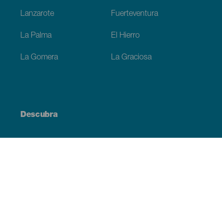
Lanzarote
Fuerteventura
La Palma
El Hierro
La Gomera
La Graciosa
Descubra
Costa e praia
Cultura
Gastronomia
Todos os artigos
Informação prática