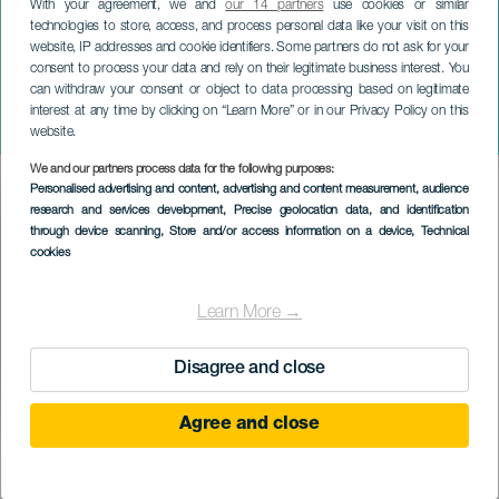
With your agreement, we and
our 14 partners
use cookies or similar
technologies to store, access, and process personal data like your visit on this
website, IP addresses and cookie identifiers. Some partners do not ask for your
consent to process your data and rely on their legitimate business interest. You
LANZAROTE
can withdraw your consent or object to data processing based on legitimate
Gala de Drag Queens de
interest at any time by clicking on “Learn More” or in our Privacy Policy on this
Arrecife
website.
We and our partners process data for the following purposes:
Imagen
Personalised advertising and content, advertising and content measurement, audience
Listado
research and services development
, Precise geolocation data, and identification
through device scanning
, Store and/or access information on a device
, Technical
cookies
Learn More →
Disagree and close
Agree and close
EVENTO PASSADO