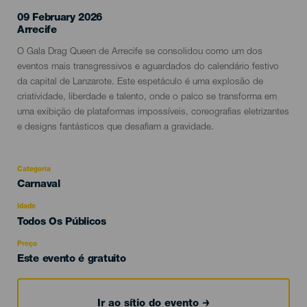
09 February 2026
Localidad
Arrecife
Descripción
O Gala Drag Queen de Arrecife se consolidou como um dos
del
eventos mais transgressivos e aguardados do calendário festivo
evento
da capital de Lanzarote. Este espetáculo é uma explosão de
criatividade, liberdade e talento, onde o palco se transforma em
uma exibição de plataformas impossíveis, coreografias eletrizantes
e designs fantásticos que desafiam a gravidade.
Categoria
Categoría
Carnaval
del
evento
Idade
Edad
Todos Os Públicos
Recomendada
Preço
Este evento é gratuito
Ir ao sítio do evento