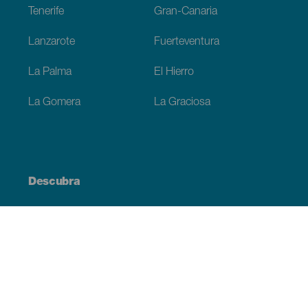
Tenerife
Gran-Canaria
Lanzarote
Fuerteventura
La Palma
El Hierro
La Gomera
La Graciosa
Descubra
Costa e praia
Cultura
Gastronomia
Todos os artigos