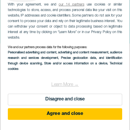
With your agreement, we and
our 14 partners
use cookies or similar
technologies to store, access, and process personal data like your visit on this
website, IP addresses and cookie identifiers. Some partners do not ask for your
consent to process your data and rely on their legitimate business interest. You
LANZAROTE
can withdraw your consent or object to data processing based on legitimate
Gabriel Ducantenzeiler
interest at any time by clicking on “Learn More” or in our Privacy Policy on this
Kapp em concerto
website.
We and our partners process data for the following purposes:
Imagen
Personalised advertising and content, advertising and content measurement, audience
Listado
research and services development
, Precise geolocation data, and identification
through device scanning
, Store and/or access information on a device
, Technical
cookies
Learn More →
Disagree and close
Agree and close
EVENTO PASSADO