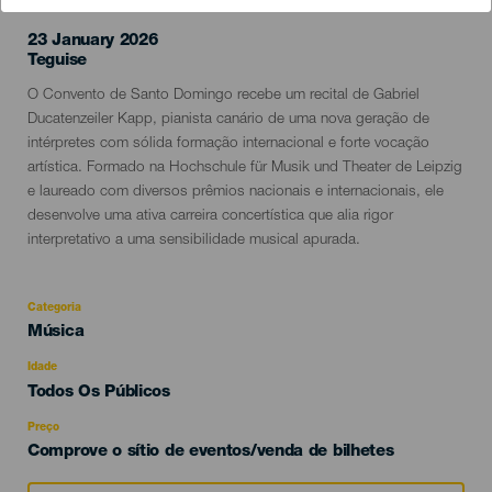
23 January 2026
Localidad
Teguise
Descripción
O Convento de Santo Domingo recebe um recital de Gabriel
del
Ducatenzeiler Kapp, pianista canário de uma nova geração de
evento
intérpretes com sólida formação internacional e forte vocação
artística. Formado na Hochschule für Musik und Theater de Leipzig
e laureado com diversos prêmios nacionais e internacionais, ele
desenvolve uma ativa carreira concertística que alia rigor
interpretativo a uma sensibilidade musical apurada.
Categoria
Categoría
Música
del
evento
Idade
Edad
Todos Os Públicos
Recomendada
Preço
Comprove o sítio de eventos/venda de bilhetes