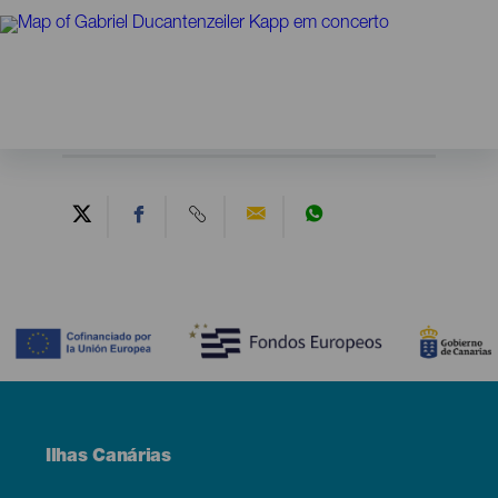
Contenido
Menú
Ilhas Canárias
Footer