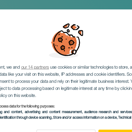
Montaña de Gaida
ent, we and
our 14 partners
use cookies or similar technologies to store,
ata like your visit on this website, IP addresses and cookie identifiers. 
onsent to process your data and rely on their legitimate business interest
ject to data processing based on legitimate interest at any time by click
olicy on this website.
ocess data for the following purposes:
EVENTO PASSADO
ing and content, advertising and content measurement, audience research and service
dentification through device scanning
, Store and/or access information on a device
, Technica
09 November 2024