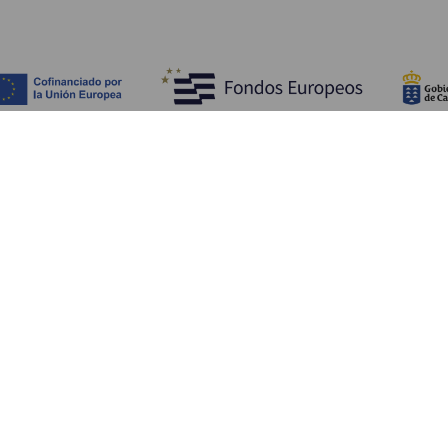
Descubra
I
Costa e praia
Cultura
A
Gastronomia
Todos os artigos
C
On
Se