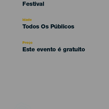
Categoría
Festival
del
evento
Idade
Edad
Todos Os Públicos
Recomendada
Preço
Este evento é gratuito