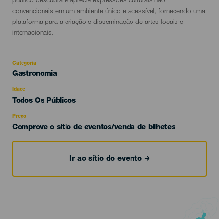
público descubra e aprecie expressões culturais não
convencionais em um ambiente único e acessível, fornecendo uma
plataforma para a criação e disseminação de artes locais e
internacionais.
Categoria
Categoría
Gastronomia
del
evento
Idade
Edad
Todos Os Públicos
Recomendada
Preço
Comprove o sítio de eventos/venda de bilhetes
Ir ao sítio do evento