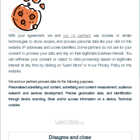
With your agreement, we and
our 14 partners
use cookies or similar
technologies to store, access, and process personal data like your visit on this
website, IP addresses and cookie identifiers. Some partners do not ask for your
consent to process your data and rely on their legitimate business interest. You
LANZAROTE
can withdraw your consent or object to data processing based on legitimate
Famtàstic: noches de arte
interest at any time by clicking on “Learn More” or in our Privacy Policy on this
gastronómicas
website.
We and our partners process data for the following purposes:
Imagen
Personalised advertising and content, advertising and content measurement, audience
Listado
research and services development
, Precise geolocation data, and identification
through device scanning
, Store and/or access information on a device
, Technical
cookies
Learn More →
Disagree and close