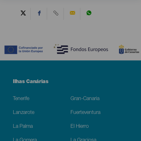
Contenido
Menú
Ilhas Canárias
Footer
Tenerife
Gran-Canaria
Lanzarote
Fuerteventura
La Palma
El Hierro
La Gomera
La Graciosa