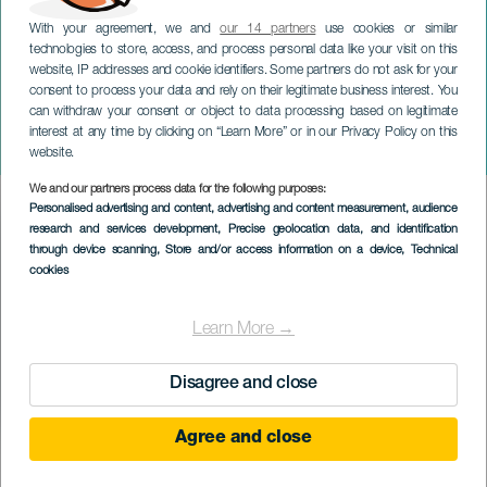
With your agreement, we and
our 14 partners
use cookies or similar
technologies to store, access, and process personal data like your visit on this
website, IP addresses and cookie identifiers. Some partners do not ask for your
consent to process your data and rely on their legitimate business interest. You
can withdraw your consent or object to data processing based on legitimate
LANZAROTE
interest at any time by clicking on “Learn More” or in our Privacy Policy on this
Falla Ensemble
website.
We and our partners process data for the following purposes:
Imagen
Personalised advertising and content, advertising and content measurement, audience
Listado
research and services development
, Precise geolocation data, and identification
through device scanning
, Store and/or access information on a device
, Technical
cookies
Learn More →
Disagree and close
Agree and close
EVENTO PASSADO