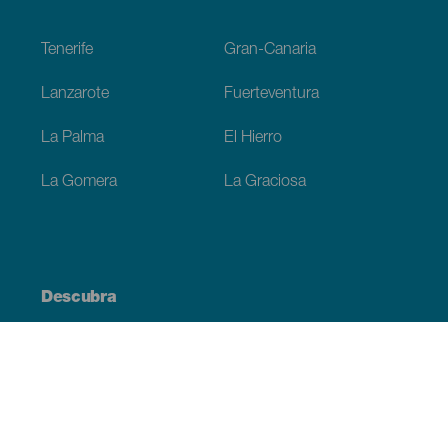
Footer
Tenerife
Gran-Canaria
Lanzarote
Fuerteventura
La Palma
El Hierro
La Gomera
La Graciosa
Descubra
Costa e praia
Cultura
Gastronomia
Todos os artigos