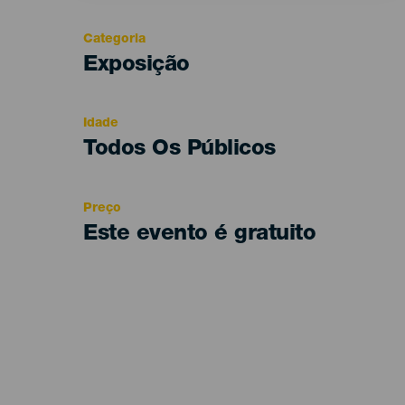
Categoria
Categoría
Exposição
del
evento
Idade
Edad
Todos Os Públicos
Recomendada
Preço
Este evento é gratuito