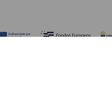
Descubra
I
Costa e praia
Cultura
A
Gastronomia
Todos os artigos
C
On