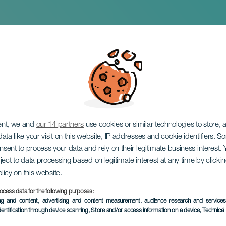
 Temporária: Jardi
ent, we and
our 14 partners
use cookies or similar technologies to store,
ata like your visit on this website, IP addresses and cookie identifiers. 
onsent to process your data and rely on their legitimate business interest
ject to data processing based on legitimate interest at any time by click
olicy on this website.
ocess data for the following purposes:
EVENTO PASSADO
ing and content, advertising and content measurement, audience research and service
dentification through device scanning
, Store and/or access information on a device
, Technica
24 October 2025 to