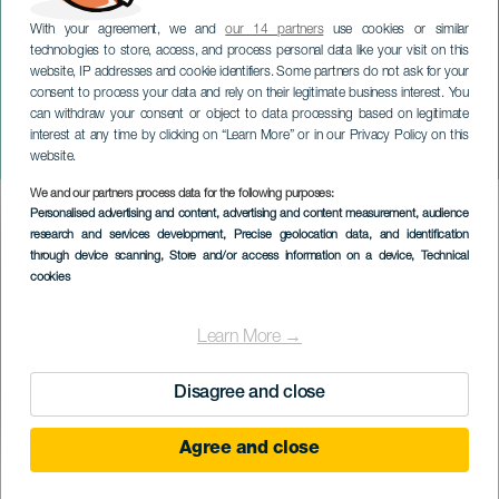
With your agreement, we and
our 14 partners
use cookies or similar
technologies to store, access, and process personal data like your visit on this
website, IP addresses and cookie identifiers. Some partners do not ask for your
consent to process your data and rely on their legitimate business interest. You
can withdraw your consent or object to data processing based on legitimate
LANZAROTE
interest at any time by clicking on “Learn More” or in our Privacy Policy on this
Escénica
website.
We and our partners process data for the following purposes:
Imagen
Personalised advertising and content, advertising and content measurement, audience
Listado
research and services development
, Precise geolocation data, and identification
through device scanning
, Store and/or access information on a device
, Technical
cookies
Learn More →
Disagree and close
Agree and close
EVENTO PASSADO