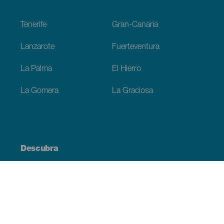
Footer
Tenerife
Gran-Canaria
Lanzarote
Fuerteventura
La Palma
El Hierro
La Gomera
La Graciosa
Descubra
Costa e praia
Cultura
Gastronomia
Todos os artigos