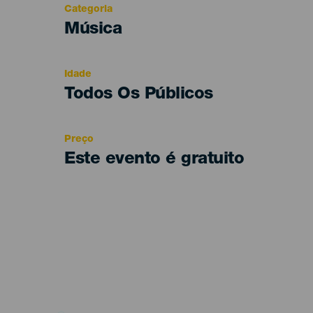
Categoria
Categoría
Música
del
evento
Idade
Edad
Todos Os Públicos
Recomendada
Preço
Este evento é gratuito