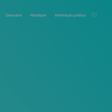
Descubra
Planifique
Informação prática