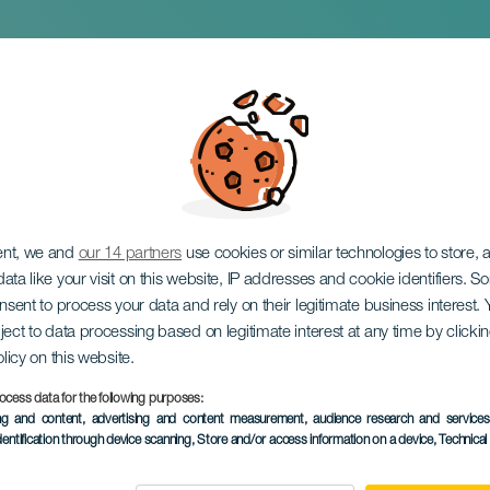
o de Ranchos de Pa
ent, we and
our 14 partners
use cookies or similar technologies to store,
ata like your visit on this website, IP addresses and cookie identifiers. 
onsent to process your data and rely on their legitimate business interest
ject to data processing based on legitimate interest at any time by click
olicy on this website.
ocess data for the following purposes:
ing and content, advertising and content measurement, audience research and service
dentification through device scanning
, Store and/or access information on a device
, Technica