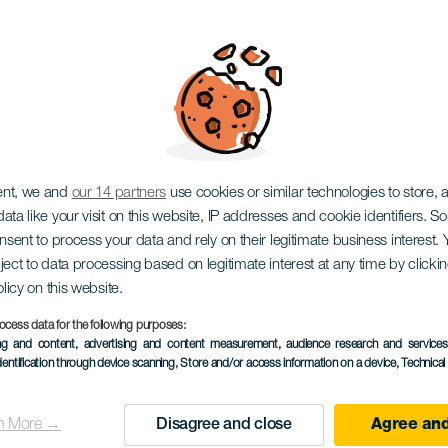
ent, we and
our 14 partners
use cookies or similar technologies to store,
ata like your visit on this website, IP addresses and cookie identifiers. 
onsent to process your data and rely on their legitimate business interest
ject to data processing based on legitimate interest at any time by click
olicy on this website.
ocess data for the following purposes:
EVENTO PASSADO
ing and content, advertising and content measurement, audience research and service
dentification through device scanning
, Store and/or access information on a device
, Technica
22 November 2025
Localidad
Puerto del Carmen
n More →
Disagree and close
Agree and