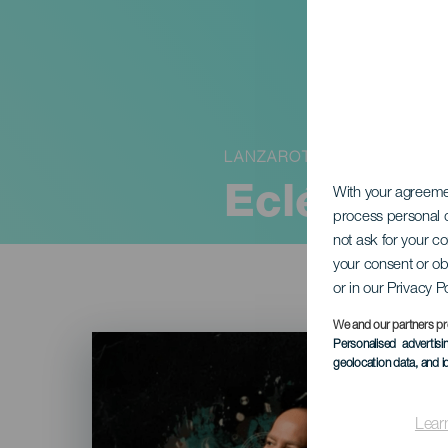
LANZAROTE
Eclético
With your agreem
process personal d
not ask for your c
your consent or ob
or in our Privacy P
We and our partners pr
Imagen
Personalised advertis
Listado
geolocation data, and i
Lear