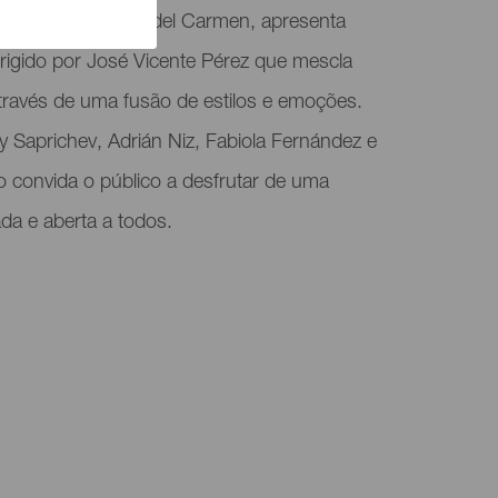
adero, em Puerto del Carmen, apresenta
irigido por José Vicente Pérez que mescla
través de uma fusão de estilos e emoções.
 Saprichev, Adrián Niz, Fabiola Fernández e
o convida o público a desfrutar de uma
ada e aberta a todos.