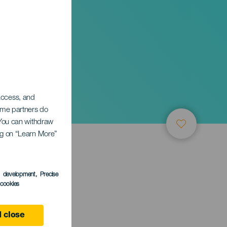
 access, and
Some partners do
. You can withdraw
ing on “Learn More”
s development
, Precise
l cookies
 close