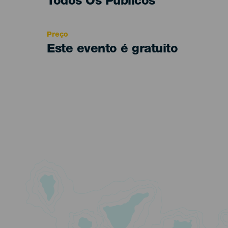
Edad
Todos Os Públicos
Recomendada
Preço
Este evento é gratuito