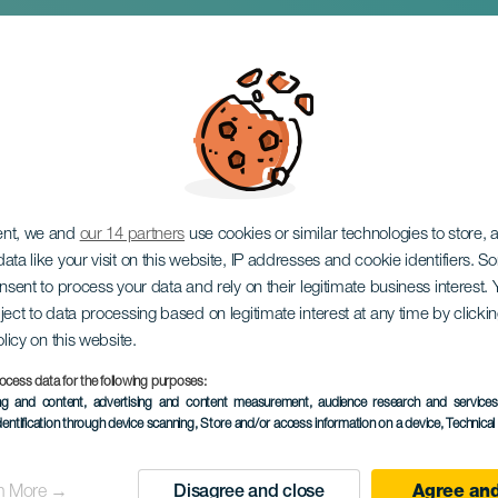
ent, we and
our 14 partners
use cookies or similar technologies to store,
ata like your visit on this website, IP addresses and cookie identifiers. 
onsent to process your data and rely on their legitimate business interest
ject to data processing based on legitimate interest at any time by click
olicy on this website.
ocess data for the following purposes:
EVENTO PASSADO
ing and content, advertising and content measurement, audience research and service
dentification through device scanning
, Store and/or access information on a device
, Technica
28 December 2025
Localidad
Haría
n More →
Disagree and close
Agree and