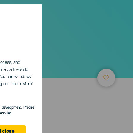
 access, and
Some partners do
. You can withdraw
ing on “Learn More”
s development
, Precise
l cookies
 close