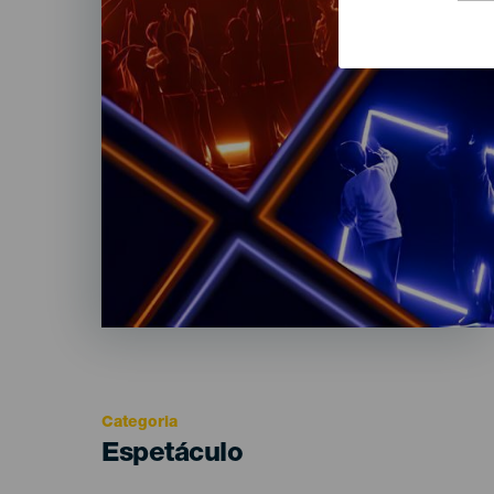
Categoria
Categoría
Espetáculo
del