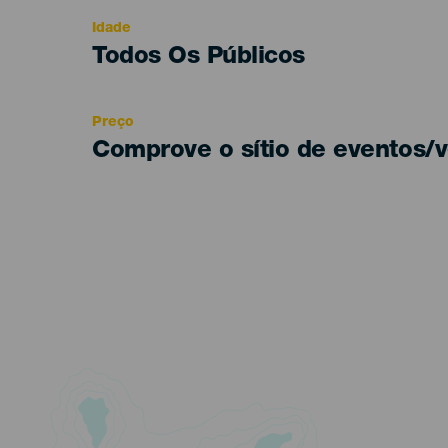
evento
Idade
Edad
Todos Os Públicos
Recomendada
Preço
Comprove o sítio de eventos/v