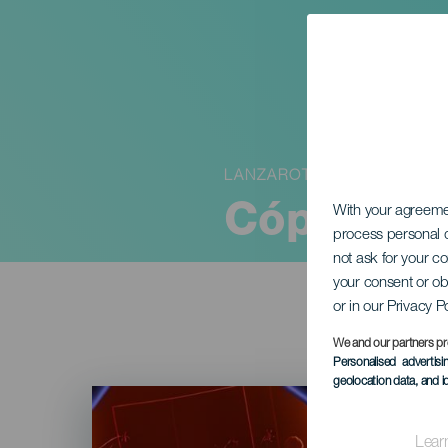
LANZAROTE
Cópia
With your agreem
process personal d
not ask for your c
your consent or ob
or in our Privacy P
We and our partners pr
Personalised advertis
geolocation data, and i
Imagen
Listado
Lear