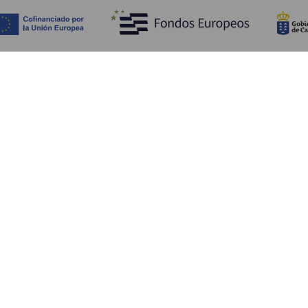
Descubra
I
Costa e praia
Cultura
A
Gastronomia
Todos os artigos
C
On
Se