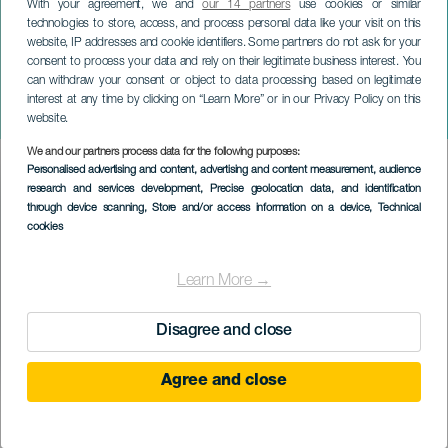
With your agreement, we and
our 14 partners
use cookies or similar
technologies to store, access, and process personal data like your visit on this
website, IP addresses and cookie identifiers. Some partners do not ask for your
consent to process your data and rely on their legitimate business interest. You
LANZAROTE
can withdraw your consent or object to data processing based on legitimate
Copa de escalada em
interest at any time by clicking on “Learn More” or in our Privacy Policy on this
bloco das Ilhas Canárias
website.
We and our partners process data for the following purposes:
Imagen
Personalised advertising and content, advertising and content measurement, audience
Listado
research and services development
, Precise geolocation data, and identification
through device scanning
, Store and/or access information on a device
, Technical
cookies
Learn More →
Disagree and close
Agree and close
EVENTO PASSADO