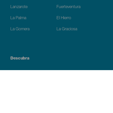
Lanzarote
Fuerteventura
La Palma
El Hierro
La Gomera
La Graciosa
Descubra
Costa e praia
Cultura
Gastronomia
Todos os artigos
Informação prática