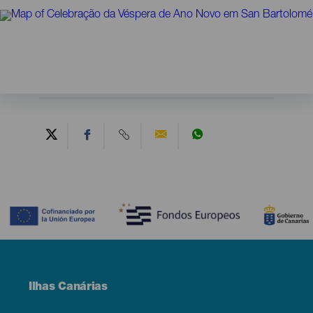
Contenido
Menú
Ilhas Canárias
Footer