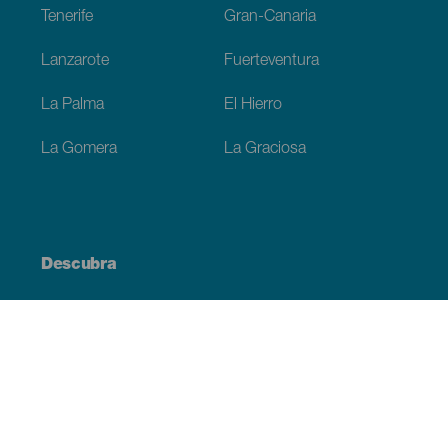
Tenerife
Gran-Canaria
Lanzarote
Fuerteventura
La Palma
El Hierro
La Gomera
La Graciosa
Descubra
Costa e praia
Cultura
Gastronomia
Todos os artigos