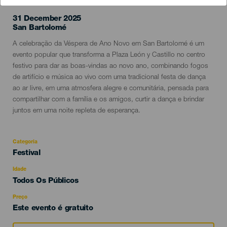
31 December 2025
Localidad
San Bartolomé
Descripción
A celebração da Véspera de Ano Novo em San Bartolomé é um
del
evento popular que transforma a Plaza León y Castillo no centro
evento
festivo para dar as boas-vindas ao novo ano, combinando fogos
de artifício e música ao vivo com uma tradicional festa de dança
ao ar livre, em uma atmosfera alegre e comunitária, pensada para
compartilhar com a família e os amigos, curtir a dança e brindar
juntos em uma noite repleta de esperança.
Categoria
Categoría
Festival
del
evento
Idade
Edad
Todos Os Públicos
Recomendada
Preço
Este evento é gratuito