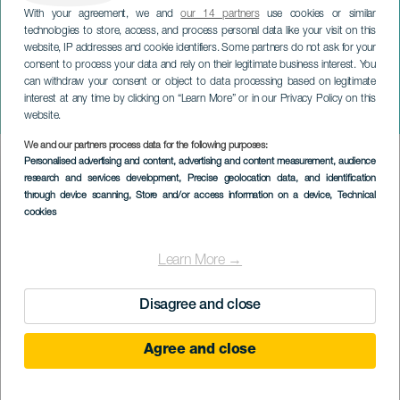
With your agreement, we and
our 14 partners
use cookies or similar
technologies to store, access, and process personal data like your visit on this
LANZAROTE
website, IP addresses and cookie identifiers. Some partners do not ask for your
consent to process your data and rely on their legitimate business interest. You
Celebração da Véspera de
can withdraw your consent or object to data processing based on legitimate
Ano Novo em San
interest at any time by clicking on “Learn More” or in our Privacy Policy on this
Bartolomé
website.
We and our partners process data for the following purposes:
Imagen
Personalised advertising and content, advertising and content measurement, audience
Listado
research and services development
, Precise geolocation data, and identification
through device scanning
, Store and/or access information on a device
, Technical
cookies
Learn More →
Disagree and close
Agree and close
EVENTO PASSADO