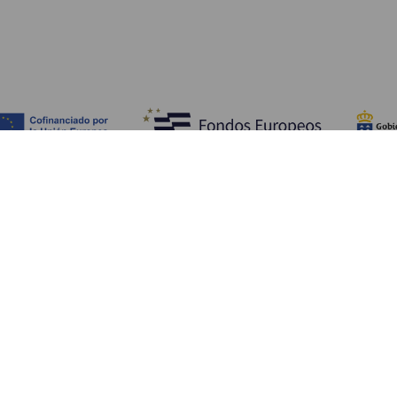
Descubra
I
Costa e praia
Cultura
A
Gastronomia
Todos os artigos
C
On