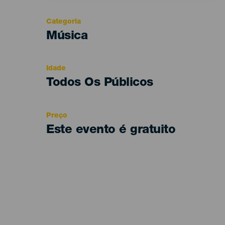
Categoria
Categoría
Música
del
evento
Idade
Edad
Todos Os Públicos
Recomendada
Preço
Este evento é gratuito