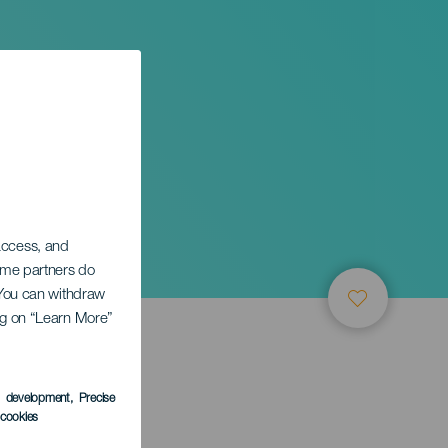
 access, and
Some partners do
. You can withdraw
ing on “Learn More”
s development
, Precise
l cookies