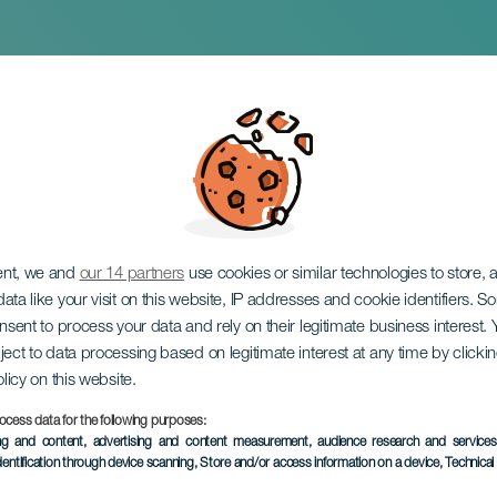
u Dúo Clave
ent, we and
our 14 partners
use cookies or similar technologies to store,
ata like your visit on this website, IP addresses and cookie identifiers. 
onsent to process your data and rely on their legitimate business interest
ject to data processing based on legitimate interest at any time by click
olicy on this website.
ocess data for the following purposes:
EVENTO PASSADO
ing and content, advertising and content measurement, audience research and service
dentification through device scanning
, Store and/or access information on a device
, Technica
17 August 2024