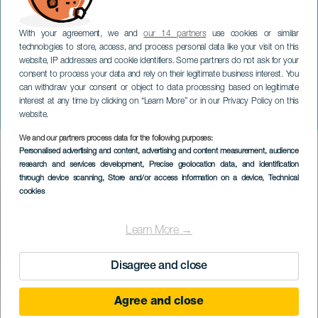
With your agreement, we and
our 14 partners
use cookies or similar
technologies to store, access, and process personal data like your visit on this
website, IP addresses and cookie identifiers. Some partners do not ask for your
consent to process your data and rely on their legitimate business interest. You
can withdraw your consent or object to data processing based on legitimate
LA GRACIOSA
interest at any time by clicking on “Learn More” or in our Privacy Policy on this
GraciOWSa
website.
We and our partners process data for the following purposes:
Imagen
Personalised advertising and content, advertising and content measurement, audience
Listado
research and services development
, Precise geolocation data, and identification
through device scanning
, Store and/or access information on a device
, Technical
cookies
Learn More →
Disagree and close
Agree and close
EVENTO PASSADO