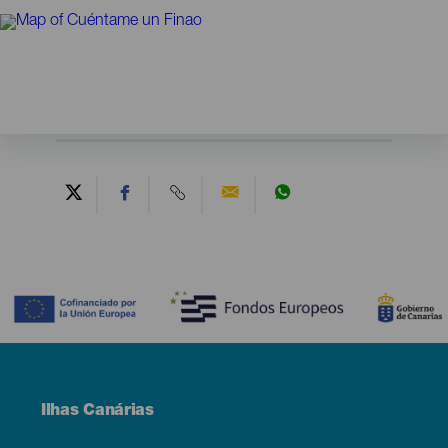
Contenido
Menú
Ilhas Canárias
Footer