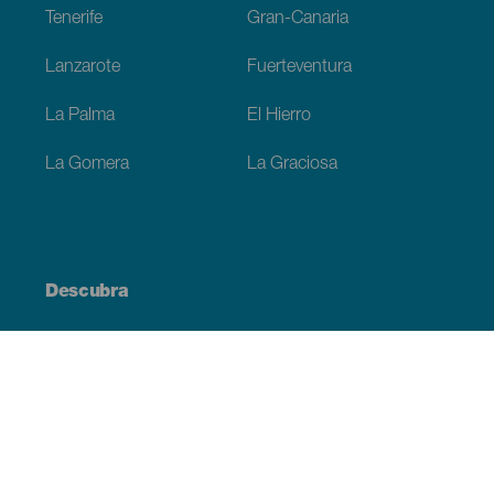
Tenerife
Gran-Canaria
Lanzarote
Fuerteventura
La Palma
El Hierro
La Gomera
La Graciosa
Descubra
Costa e praia
Cultura
Gastronomia
Todos os artigos