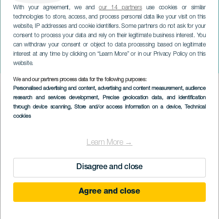
With your agreement, we and
our 14 partners
use cookies or similar
technologies to store, access, and process personal data like your visit on this
website, IP addresses and cookie identifiers. Some partners do not ask for your
consent to process your data and rely on their legitimate business interest. You
can withdraw your consent or object to data processing based on legitimate
LA GRACIOSA
interest at any time by clicking on “Learn More” or in our Privacy Policy on this
Cuéntame un Finao
website.
We and our partners process data for the following purposes:
Imagen
Personalised advertising and content, advertising and content measurement, audience
Listado
research and services development
, Precise geolocation data, and identification
through device scanning
, Store and/or access information on a device
, Technical
cookies
Learn More →
Disagree and close
Agree and close
EVENTO PASSADO