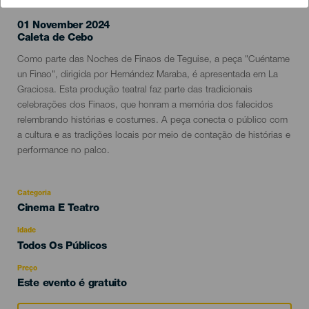
01 November 2024
Localidad
Caleta de Cebo
Descripción
Como parte das Noches de Finaos de Teguise, a peça "Cuéntame
del
un Finao", dirigida por Hernández Maraba, é apresentada em La
evento
Graciosa. Esta produção teatral faz parte das tradicionais
celebrações dos Finaos, que honram a memória dos falecidos
relembrando histórias e costumes. A peça conecta o público com
a cultura e as tradições locais por meio de contação de histórias e
performance no palco.
Categoria
Categoría
Cinema E Teatro
del
evento
Idade
Edad
Todos Os Públicos
Recomendada
Preço
Este evento é gratuito