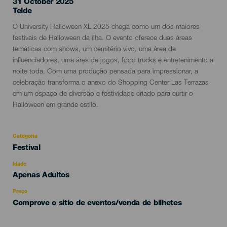
31 October 2025
Localidad
Telde
Descripción
O University Halloween XL 2025 chega como um dos maiores
del
festivais de Halloween da ilha. O evento oferece duas áreas
evento
temáticas com shows, um cemitério vivo, uma área de
influenciadores, uma área de jogos, food trucks e entretenimento a
noite toda. Com uma produção pensada para impressionar, a
celebração transforma o anexo do Shopping Center Las Terrazas
em um espaço de diversão e festividade criado para curtir o
Halloween em grande estilo.
Categoria
Categoría
Festival
del
evento
Idade
Edad
Apenas Adultos
Recomendada
Preço
Comprove o sítio de eventos/venda de bilhetes