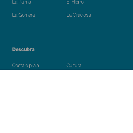
La Palma
El Hierro
La Gomera
La Graciosa
Descubra
Costa e praia
Cultura
Gastronomia
Todos os artigos
Informação prática
Agenda
Clima