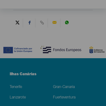
Contenido
Menú
Ilhas Canárias
Footer
Tenerife
Gran-Canaria
Lanzarote
Fuerteventura