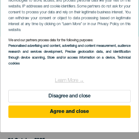
technologies to store, access, and process personal data like your visit on this
website, IP addresses and cookie identifiers. Some partners do not ask for your
consent to process your data and rely on their legitimate business interest. You
can withdraw your consent or object to data processing based on legitimate
GRÃ-CANÁRIA
interest at any time by clicking on “Learn More” or in our Privacy Policy on this
University Halloween XL
website.
We and our partners process data for the following purposes:
Imagen
Personalised advertising and content, advertising and content measurement, audience
Listado
research and services development
, Precise geolocation data, and identification
through device scanning
, Store and/or access information on a device
, Technical
cookies
Learn More →
Disagree and close
Agree and close
EVENTO PASSADO