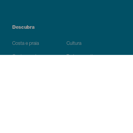
Descubra
Costa e praia
Cultura
Gastronomia
Todos os artigos
Informação prática
Agenda
Clima
Como chegar
Onde comer