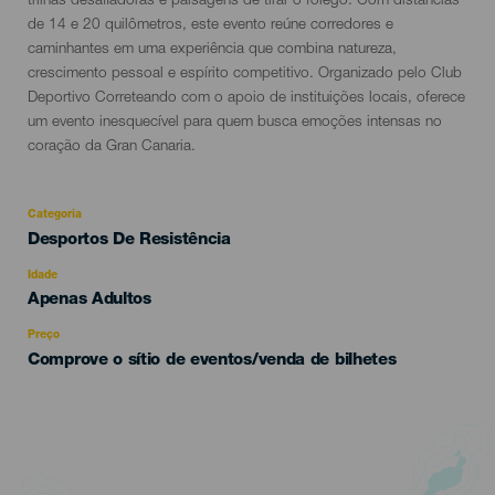
evento
trilhas desafiadoras e paisagens de tirar o fôlego. Com distâncias
de 14 e 20 quilômetros, este evento reúne corredores e
caminhantes em uma experiência que combina natureza,
crescimento pessoal e espírito competitivo. Organizado pelo Club
Deportivo Correteando com o apoio de instituições locais, oferece
um evento inesquecível para quem busca emoções intensas no
coração da Gran Canaria.
Categoria
Categoría
Desportos De Resistência
del
evento
Idade
Edad
Apenas Adultos
Recomendada
Preço
Comprove o sítio de eventos/venda de bilhetes