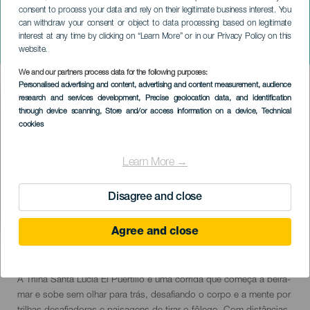
consent to process your data and rely on their legitimate business interest. You
GRÃ-CANÁRIA
can withdraw your consent or object to data processing based on legitimate
Trilha Santa Lucía El
interest at any time by clicking on “Learn More” or in our Privacy Policy on this
Puertillo
website.
We and our partners process data for the following purposes:
Imagen
Personalised advertising and content, advertising and content measurement, audience
Listado
research and services development
, Precise geolocation data, and identification
through device scanning
, Store and/or access information on a device
, Technical
cookies
Learn More →
Disagree and close
Agree and close
November 2026
Localidad
Arucas
Descripción
A Trilha Santa Lucía El Puertillo é uma corrida que começa à beira-
del
mar e sobe sem olhar para trás, desafiando o corpo e a mente por