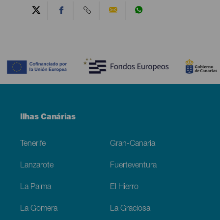
Contenido
Menú
Ilhas Canárias
Footer
Tenerife
Gran-Canaria
Lanzarote
Fuerteventura
La Palma
El Hierro
La Gomera
La Graciosa