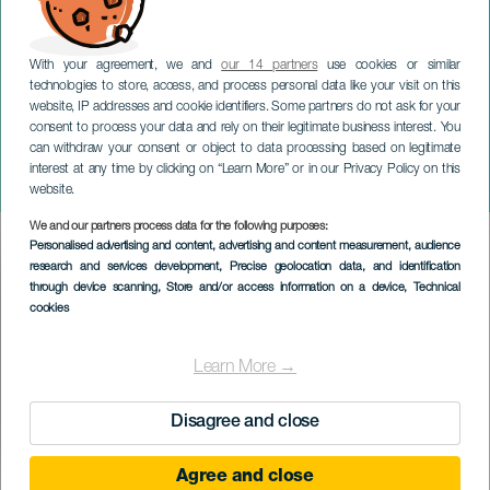
With your agreement, we and
our 14 partners
use cookies or similar
technologies to store, access, and process personal data like your visit on this
website, IP addresses and cookie identifiers. Some partners do not ask for your
consent to process your data and rely on their legitimate business interest. You
can withdraw your consent or object to data processing based on legitimate
GRÃ-CANÁRIA
interest at any time by clicking on “Learn More” or in our Privacy Policy on this
Triazzolla
website.
We and our partners process data for the following purposes:
Imagen
Personalised advertising and content, advertising and content measurement, audience
Listado
research and services development
, Precise geolocation data, and identification
through device scanning
, Store and/or access information on a device
, Technical
cookies
Learn More →
Disagree and close
Agree and close