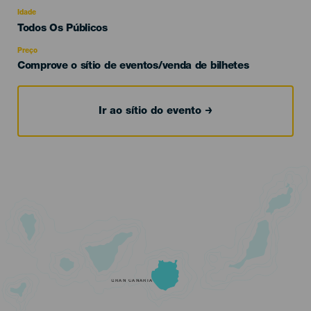
del
evento
Idade
Edad
Todos Os Públicos
Recomendada
Preço
Comprove o sítio de eventos/venda de bilhetes
Ir ao sítio do evento
GRAN CANARIA