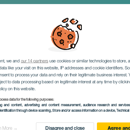
r of Magic
ent, we and
our 14 partners
use cookies or similar technologies to store,
ata like your visit on this website, IP addresses and cookie identifiers. 
onsent to process your data and rely on their legitimate business interest
ject to data processing based on legitimate interest at any time by click
olicy on this website.
ocess data for the following purposes:
EVENTO PASSADO
ing and content, advertising and content measurement, audience research and service
dentification through device scanning
, Store and/or access information on a device
, Technica
17 October 2025
Localidad
Santa Brígida
n More →
Disagree and close
Agree and