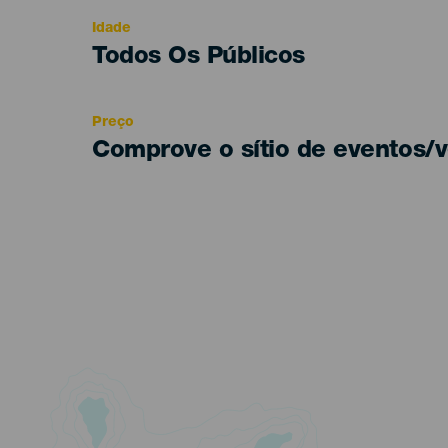
evento
Idade
Edad
Todos Os Públicos
Recomendada
Preço
Comprove o sítio de eventos/v