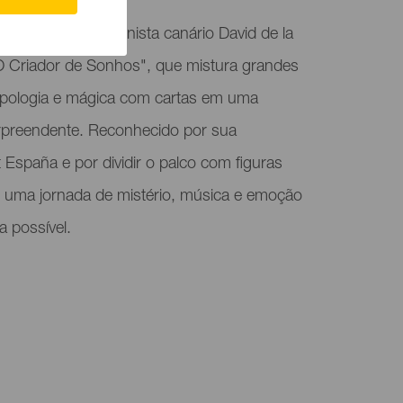
etáculo do ilusionista canário David de la
O Criador de Sonhos", que mistura grandes
apologia e mágica com cartas em uma
urpreendente. Reconhecido por sua
t España e por dividir o palco com figuras
ce uma jornada de mistério, música e emoção
a possível.