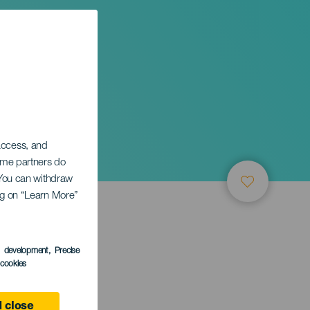
 access, and
Some partners do
. You can withdraw
ing on “Learn More”
s development
, Precise
l cookies
 close