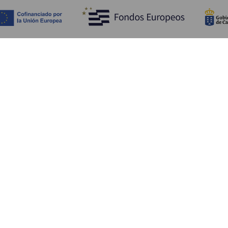
Descubra
I
Costa e praia
Cultura
A
Gastronomia
Todos os artigos
C
On
Se