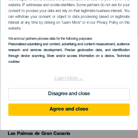
website, IP addresses and cookie identifiers. Some partners do not ask for your
consent to process your data and rely on their legitimate business interest. You
can withdraw your consent or object to data processing based on legitimate
GRÃ-CANÁRIA
interest at any time by clicking on “Learn More” or in our Privacy Policy on this
Somos Latinos
website.
We and our partners process data for the following purposes:
Imagen
Personalised advertising and content, advertising and content measurement, audience
Listado
research and services development
, Precise geolocation data, and identification
through device scanning
, Store and/or access information on a device
, Technical
cookies
Learn More →
Disagree and close
EVENTO PASSADO
Agree and close
11 July 2026
Localidad
Las Palmas de Gran Canaria