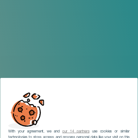
With your agreement, we and
our 14 partners
use cookies or similar
technologies to store, access, and process personal data like your visit on this