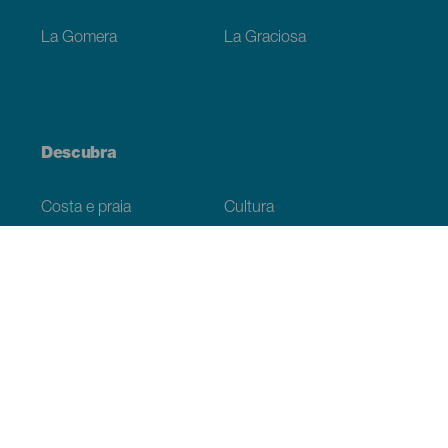
La Gomera
La Graciosa
Descubra
Costa e praia
Cultura
Gastronomia
Todos os artigos
Informação prática
Agenda
Clima