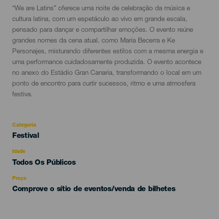
Descripción
“We are Latins” oferece uma noite de celebração da música e
del
cultura latina, com um espetáculo ao vivo em grande escala,
evento
pensado para dançar e compartilhar emoções. O evento reúne
grandes nomes da cena atual, como María Becerra e Ke
Personajes, misturando diferentes estilos com a mesma energia e
uma performance cuidadosamente produzida. O evento acontece
no anexo do Estádio Gran Canaria, transformando o local em um
ponto de encontro para curtir sucessos, ritmo e uma atmosfera
festiva.
Categoria
Categoría
Festival
del
evento
Idade
Edad
Todos Os Públicos
Recomendada
Preço
Comprove o sítio de eventos/venda de bilhetes