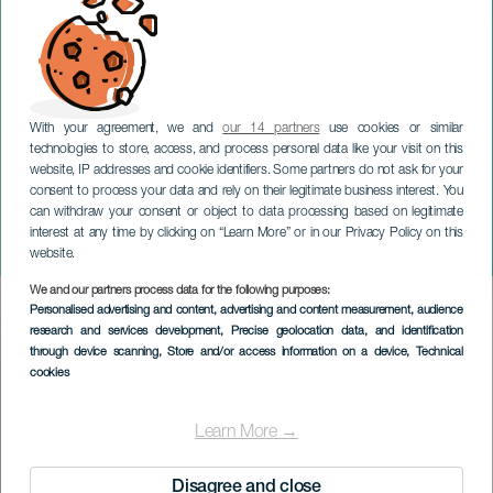
With your agreement, we and
our 14 partners
use cookies or similar
technologies to store, access, and process personal data like your visit on this
website, IP addresses and cookie identifiers. Some partners do not ask for your
consent to process your data and rely on their legitimate business interest. You
GRÃ-CANÁRIA
can withdraw your consent or object to data processing based on legitimate
Sheila Blanco "Cantando
interest at any time by clicking on “Learn More” or in our Privacy Policy on this
aos poetas de 27"
website.
We and our partners process data for the following purposes:
Imagen
Personalised advertising and content, advertising and content measurement, audience
Listado
research and services development
, Precise geolocation data, and identification
through device scanning
, Store and/or access information on a device
, Technical
cookies
Learn More →
Disagree and close