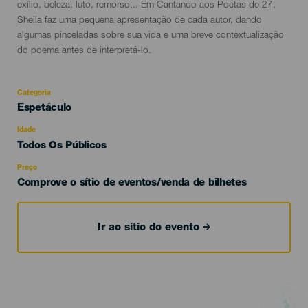
exílio, beleza, luto, remorso... Em Cantando aos Poetas de 27,
Sheila faz uma pequena apresentação de cada autor, dando
algumas pinceladas sobre sua vida e uma breve contextualização
do poema antes de interpretá-lo.
Categoria
Categoría
Espetáculo
del
evento
Idade
Edad
Todos Os Públicos
Recomendada
Preço
Comprove o sítio de eventos/venda de bilhetes
Ir ao sítio do evento