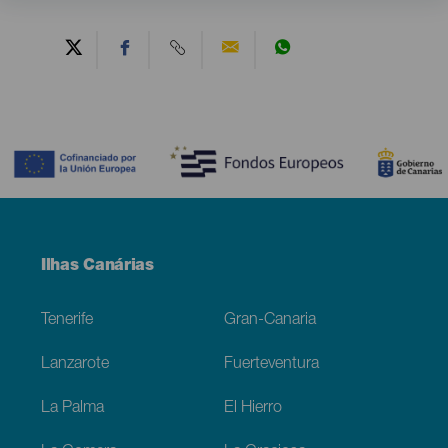
Contenido
Menú
Ilhas Canárias
Footer
Tenerife
Gran-Canaria
Lanzarote
Fuerteventura
La Palma
El Hierro