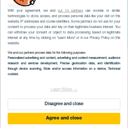
With your agreement, we and
our 14 partners
use cookies or similar
technologies to store, access, and process personal data like your visit on this
website, IP addresses and cookie identifiers. Some partners do not ask for your
consent to process your data and rely on their legitimate business interest. You
can withdraw your consent or object to data processing based on legitimate
GRÃ-CANÁRIA
interest at any time by clicking on “Learn More” or in our Privacy Policy on this
Saúl Romero - Jaque Mate
website.
We and our partners process data for the following purposes:
Imagen
Personalised advertising and content, advertising and content measurement, audience
Listado
research and services development
, Precise geolocation data, and identification
through device scanning
, Store and/or access information on a device
, Technical
cookies
Learn More →
Disagree and close
Agree and close
EVENTO PASSADO