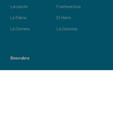
Lanzarote
Fuerteventura
La Palma
El Hierro
La Gomera
La Graciosa
Descubra
Costa e praia
Cultura
Gastronomia
Todos os artigos
Informação prática