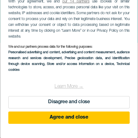
With your agreement, we and
our 14 partners
use cookies or similar
technologies to store, access, and process personal data like your visit on this
website, IP addresses and cookie identifiers. Some partners do not ask for your
consent to process your data and rely on their legitimate business interest. You
can withdraw your consent or object to data processing based on legitimate
GRÃ-CANÁRIA
interest at any time by clicking on “Learn More” or in our Privacy Policy on this
Re-PerQsión
website.
We and our partners process data for the following purposes:
Imagen
Personalised advertising and content, advertising and content measurement, audience
Listado
research and services development
, Precise geolocation data, and identification
through device scanning
, Store and/or access information on a device
, Technical
cookies
Learn More →
Disagree and close
Agree and close
EVENTO PASSADO