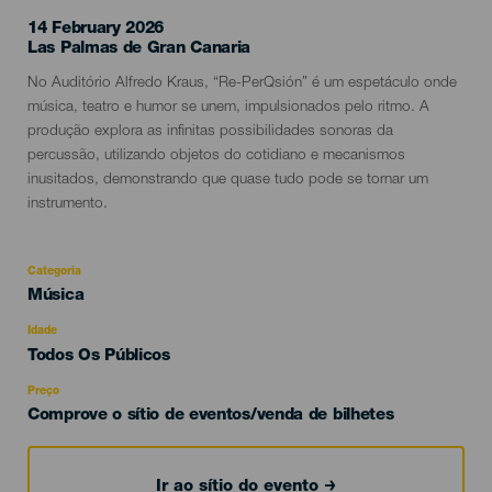
14 February 2026
Localidad
Las Palmas de Gran Canaria
Descripción
No Auditório Alfredo Kraus, “Re-PerQsión” é um espetáculo onde
del
música, teatro e humor se unem, impulsionados pelo ritmo. A
evento
produção explora as infinitas possibilidades sonoras da
percussão, utilizando objetos do cotidiano e mecanismos
inusitados, demonstrando que quase tudo pode se tornar um
instrumento.
Categoria
Categoría
Música
del
evento
Idade
Edad
Todos Os Públicos
Recomendada
Preço
Comprove o sítio de eventos/venda de bilhetes
Ir ao sítio do evento