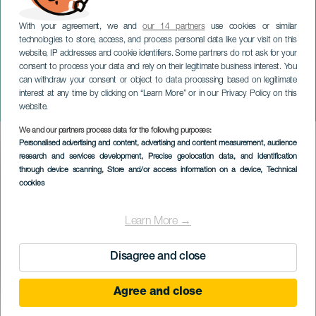
With your agreement, we and
our 14 partners
use cookies or similar
technologies to store, access, and process personal data like your visit on this
website, IP addresses and cookie identifiers. Some partners do not ask for your
consent to process your data and rely on their legitimate business interest. You
GRÃ-CANÁRIA
can withdraw your consent or object to data processing based on legitimate
Quarteto Quiroga em
interest at any time by clicking on “Learn More” or in our Privacy Policy on this
concerto
website.
We and our partners process data for the following purposes:
Imagen
Personalised advertising and content, advertising and content measurement, audience
Listado
research and services development
, Precise geolocation data, and identification
through device scanning
, Store and/or access information on a device
, Technical
cookies
Learn More →
Disagree and close
Agree and close
EVENTO PASSADO