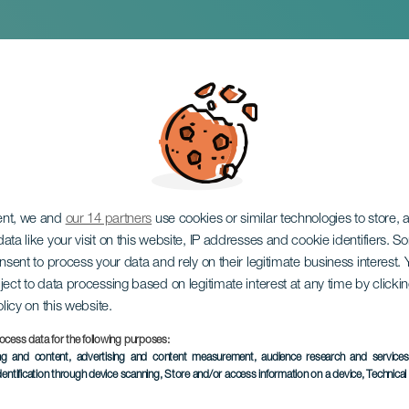
ival Cultura LGTBIQ
ent, we and
our 14 partners
use cookies or similar technologies to store,
ata like your visit on this website, IP addresses and cookie identifiers. 
onsent to process your data and rely on their legitimate business interest
ject to data processing based on legitimate interest at any time by click
olicy on this website.
ocess data for the following purposes:
EVENTO PASSADO
ing and content, advertising and content measurement, audience research and service
dentification through device scanning
, Store and/or access information on a device
, Technica
3 to 13 November