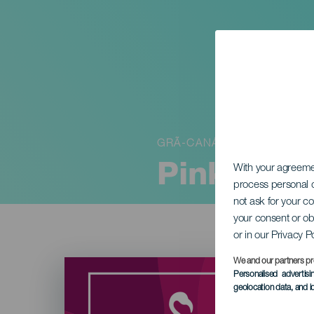
GRÃ-CANÁRIA
Pink Fest
With your agreem
process personal d
not ask for your c
your consent or ob
or in our Privacy P
Imagen
We and our partners pr
Listado
Personalised advertis
geolocation data, and i