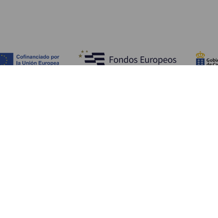
Descubra
I
Costa e praia
Cultura
A
Gastronomia
Todos os artigos
C
On