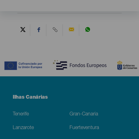
Contenido
Menú
Ilhas Canárias
Footer
Tenerife
Gran-Canaria
Lanzarote
Fuerteventura