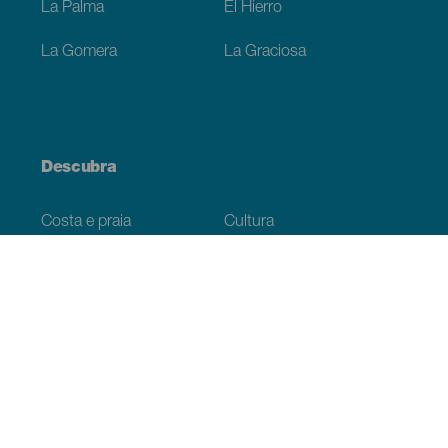
La Palma
El Hierro
La Gomera
La Graciosa
Descubra
Costa e praia
Cultura
Gastronomia
Todos os artigos
Informação prática
Agenda
Clima