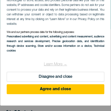
technologies to store, access, and process personal data like your visit on this
website, IP addresses and cookie identifiers. Some partners do not ask for your
consent to process your data and rely on their legitimate business interest. You
can withdraw your consent or object to data processing based on legitimate
GRÃ-CANÁRIA
interest at any time by clicking on “Learn More” or in our Privacy Policy on this
Orquídea Sunset Party
website.
We and our partners process data for the following purposes:
Imagen
Personalised advertising and content, advertising and content measurement, audience
Listado
research and services development
, Precise geolocation data, and identification
through device scanning
, Store and/or access information on a device
, Technical
cookies
Learn More →
Disagree and close
Agree and close
EVENTO PASSADO