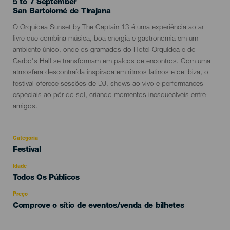
5 to 7 September
Localidad
San Bartolomé de Tirajana
Descripción
O Orquídea Sunset by The Captain 13 é uma experiência ao ar
del
livre que combina música, boa energia e gastronomia em um
evento
ambiente único, onde os gramados do Hotel Orquídea e do
Garbo's Hall se transformam em palcos de encontros. Com uma
atmosfera descontraída inspirada em ritmos latinos e de Ibiza, o
festival oferece sessões de DJ, shows ao vivo e performances
especiais ao pôr do sol, criando momentos inesquecíveis entre
amigos.
Categoria
Categoría
Festival
del
evento
Idade
Edad
Todos Os Públicos
Recomendada
Preço
Comprove o sítio de eventos/venda de bilhetes