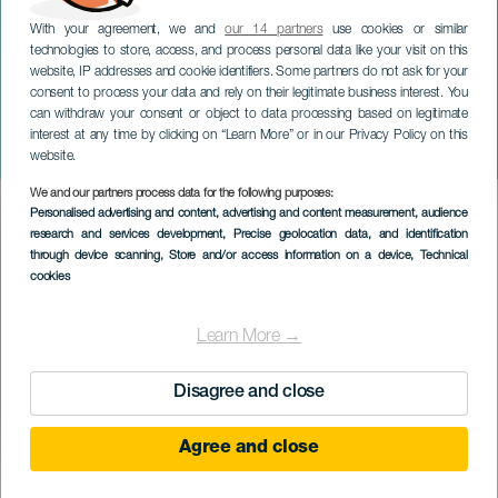
With your agreement, we and
our 14 partners
use cookies or similar
technologies to store, access, and process personal data like your visit on this
website, IP addresses and cookie identifiers. Some partners do not ask for your
consent to process your data and rely on their legitimate business interest. You
GRÃ-CANÁRIA
can withdraw your consent or object to data processing based on legitimate
Oficina de Cestaria e
interest at any time by clicking on “Learn More” or in our Privacy Policy on this
Cordoaria Ristra
website.
We and our partners process data for the following purposes:
Imagen
Personalised advertising and content, advertising and content measurement, audience
Listado
research and services development
, Precise geolocation data, and identification
through device scanning
, Store and/or access information on a device
, Technical
cookies
Learn More →
Disagree and close
Agree and close
EVENTO PASSADO