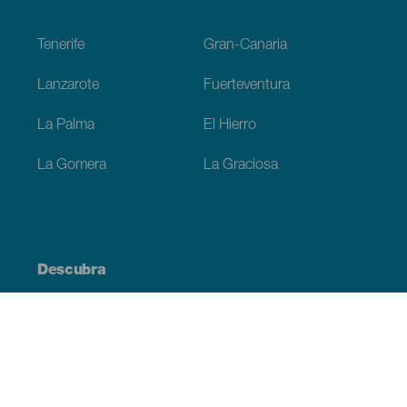
Footer
Tenerife
Gran-Canaria
Lanzarote
Fuerteventura
La Palma
El Hierro
La Gomera
La Graciosa
Descubra
Costa e praia
Cultura
Gastronomia
Todos os artigos