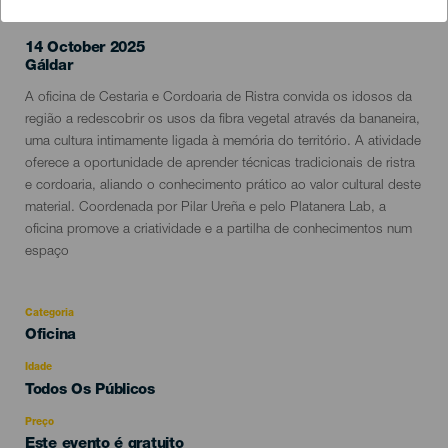
14 October 2025
Localidad
Gáldar
Descripción
A oficina de Cestaria e Cordoaria de Ristra convida os idosos da
del
região a redescobrir os usos da fibra vegetal através da bananeira,
evento
uma cultura intimamente ligada à memória do território. A atividade
oferece a oportunidade de aprender técnicas tradicionais de ristra
e cordoaria, aliando o conhecimento prático ao valor cultural deste
material. Coordenada por Pilar Ureña e pelo Platanera Lab, a
oficina promove a criatividade e a partilha de conhecimentos num
espaço
Categoria
Categoría
Oficina
del
evento
Idade
Edad
Todos Os Públicos
Recomendada
Preço
Este evento é gratuito