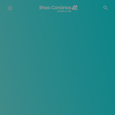
Passar
para
o
conteúdo
principal