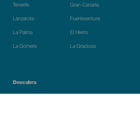
Tenerife
Gran-Canaria
Lanzarote
Fuerteventura
La Palma
El Hierro
La Gomera
La Graciosa
Descubra
Costa e praia
Cultura
Gastronomia
Todos os artigos