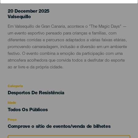
20 December 2025
Localidad
Valsequillo
Descripción
Em Valsequillo de Gran Canaria, acontece o "The Magic Days" —
del
um evento esportivo pensado para crianças e famílias, com
evento
diferentes corridas e percursos adaptados a várias faixas etárias,
promovendo camaradagem, inclusão e diversão em um ambiente
festivo. O evento combina a emoção da participação com uma
atmosfera acolhedora que convida todos a desfrutar do esporte
ao ar livre e da própria cidade.
Categoria
Categoría
Desportos De Resistência
del
evento
Idade
Edad
Todos Os Públicos
Recomendada
Preço
Comprove o sítio de eventos/venda de bilhetes