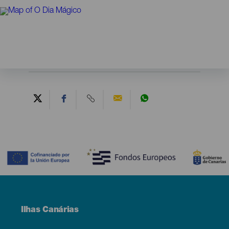
Contenido
Menú
Ilhas Canárias
Footer