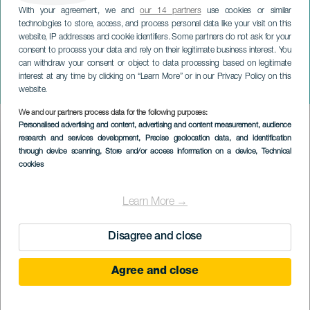
With your agreement, we and
our 14 partners
use cookies or similar
technologies to store, access, and process personal data like your visit on this
website, IP addresses and cookie identifiers. Some partners do not ask for your
consent to process your data and rely on their legitimate business interest. You
can withdraw your consent or object to data processing based on legitimate
GRÃ-CANÁRIA
interest at any time by clicking on “Learn More” or in our Privacy Policy on this
O Dia Mágico
website.
We and our partners process data for the following purposes:
Imagen
Personalised advertising and content, advertising and content measurement, audience
Listado
research and services development
, Precise geolocation data, and identification
through device scanning
, Store and/or access information on a device
, Technical
cookies
Learn More →
Disagree and close
Agree and close
EVENTO PASSADO