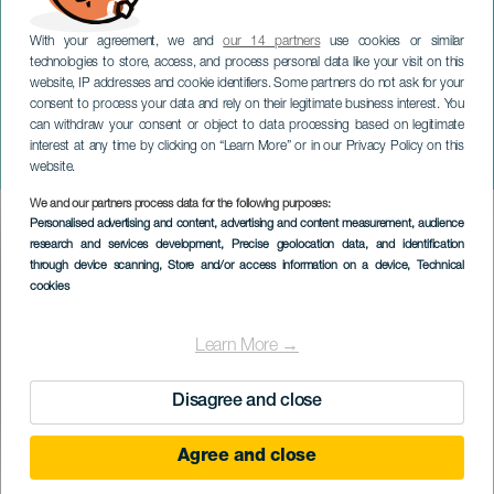
With your agreement, we and
our 14 partners
use cookies or similar
technologies to store, access, and process personal data like your visit on this
website, IP addresses and cookie identifiers. Some partners do not ask for your
consent to process your data and rely on their legitimate business interest. You
GRÃ-CANÁRIA
can withdraw your consent or object to data processing based on legitimate
Noite Romântica em
interest at any time by clicking on “Learn More” or in our Privacy Policy on this
Tejeda
website.
We and our partners process data for the following purposes:
Imagen
Personalised advertising and content, advertising and content measurement, audience
Listado
research and services development
, Precise geolocation data, and identification
through device scanning
, Store and/or access information on a device
, Technical
cookies
Learn More →
Disagree and close
Agree and close
EVENTO PASSADO