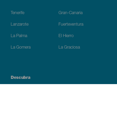
Footer
Tenerife
Gran-Canaria
Lanzarote
Fuerteventura
La Palma
El Hierro
La Gomera
La Graciosa
Descubra
Costa e praia
Cultura
Gastronomia
Todos os artigos