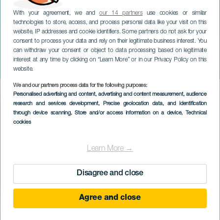
With your agreement, we and
our 14 partners
use cookies or similar
technologies to store, access, and process personal data like your visit on this
website, IP addresses and cookie identifiers. Some partners do not ask for your
consent to process your data and rely on their legitimate business interest. You
GRÃ-CANÁRIA
can withdraw your consent or object to data processing based on legitimate
Noite de Penas e
interest at any time by clicking on “Learn More” or in our Privacy Policy on this
Lantejoulas
website.
We and our partners process data for the following purposes:
Imagen
Personalised advertising and content, advertising and content measurement, audience
Listado
research and services development
, Precise geolocation data, and identification
through device scanning
, Store and/or access information on a device
, Technical
cookies
Learn More →
Disagree and close
Agree and close
EVENTO PASSADO