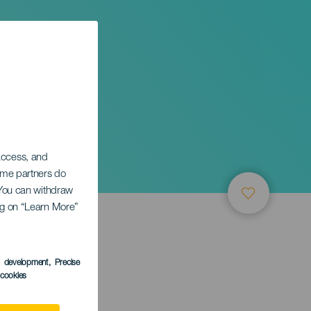
 access, and
Some partners do
. You can withdraw
ing on “Learn More”
s development
, Precise
l cookies