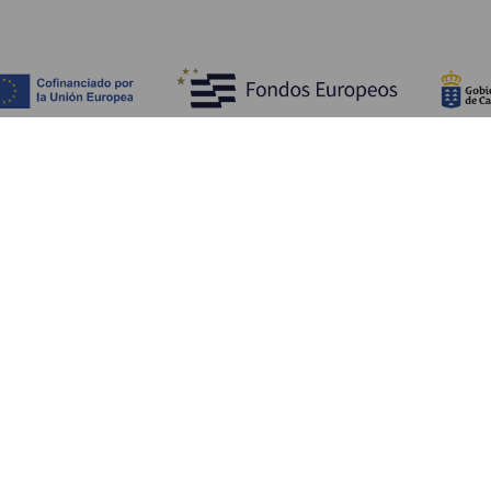
Descubra
I
Costa e praia
Cultura
A
Gastronomia
Todos os artigos
C
On
Se