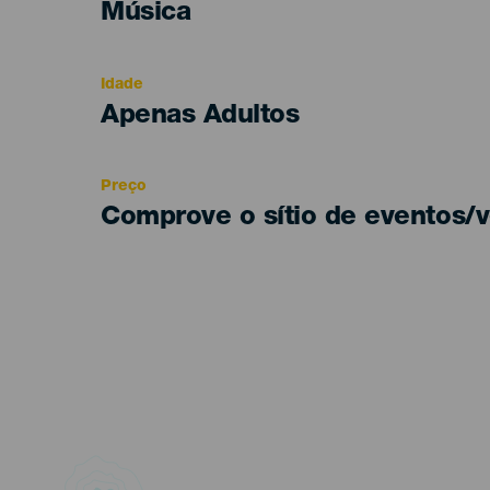
Categoría
Música
del
evento
Idade
Edad
Apenas Adultos
Recomendada
Preço
Comprove o sítio de eventos/v