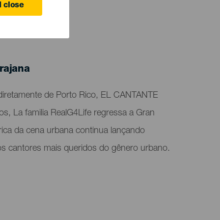
 close
rajana
 diretamente de Porto Rico, EL CANTANTE
, La familia RealG4Life regressa a Gran
órica da cena urbana continua lançando
os cantores mais queridos do gênero urbano.