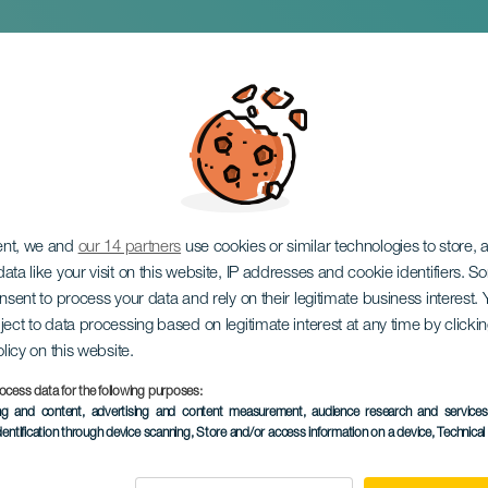
ow
ent, we and
our 14 partners
use cookies or similar technologies to store,
ata like your visit on this website, IP addresses and cookie identifiers. 
onsent to process your data and rely on their legitimate business interest
ject to data processing based on legitimate interest at any time by click
olicy on this website.
ocess data for the following purposes:
ing and content, advertising and content measurement, audience research and service
dentification through device scanning
, Store and/or access information on a device
, Technica