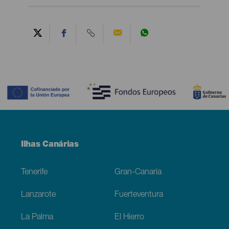
Contenido
Menú
Ilhas Canárias
Footer
Tenerife
Gran-Canaria
Lanzarote
Fuerteventura
La Palma
El Hierro