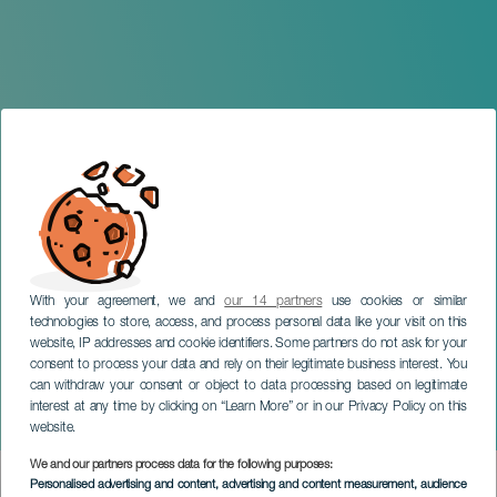
With your agreement, we and
our 14 partners
use cookies or similar
technologies to store, access, and process personal data like your visit on this
website, IP addresses and cookie identifiers. Some partners do not ask for your
consent to process your data and rely on their legitimate business interest. You
can withdraw your consent or object to data processing based on legitimate
GRÃ-CANÁRIA
interest at any time by clicking on “Learn More” or in our Privacy Policy on this
Navidonia by Zalakadula
website.
We and our partners process data for the following purposes:
Imagen
Personalised advertising and content, advertising and content measurement, audience