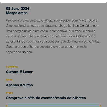
08 June 2024
Localidad
Maspalomas
Descripción
Prepare-se para uma experiência inesquecível com Myke Towers!
del
O sensacional artista porto-riquenho chega às Ilhas Canárias com
evento
uma energia única e um estilo incomparável que revolucionou a
música urbana. Não perca a oportunidade de ver Myke ao vivo,
apresentando seus maiores sucessos que dominaram as paradas.
Garanta o seu bilhete e assista a um dos concertos mais
esperados do ano.
Categoria
Categoría
Cultura E Laser
del
evento
Idade
Edad
Apenas Adultos
Recomendada
Preço
Comprove o sítio de eventos/venda de bilhetes