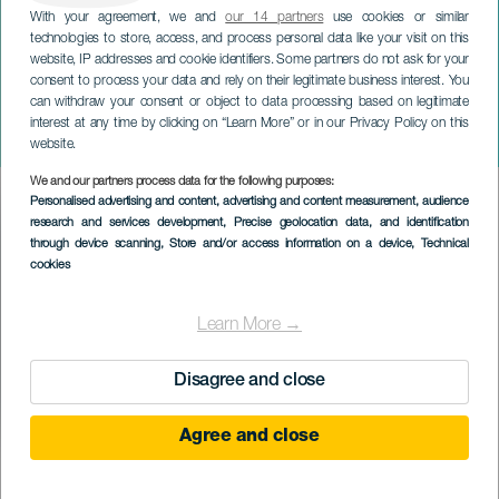
With your agreement, we and
our 14 partners
use cookies or similar
technologies to store, access, and process personal data like your visit on this
website, IP addresses and cookie identifiers. Some partners do not ask for your
consent to process your data and rely on their legitimate business interest. You
GRÃ-CANÁRIA
can withdraw your consent or object to data processing based on legitimate
Myke Towers. Gran
interest at any time by clicking on “Learn More” or in our Privacy Policy on this
Canaria
website.
We and our partners process data for the following purposes:
Imagen
Personalised advertising and content, advertising and content measurement, audience
Listado
research and services development
, Precise geolocation data, and identification
through device scanning
, Store and/or access information on a device
, Technical
cookies
Learn More →
Disagree and close
Agree and close
EVENTO PASSADO