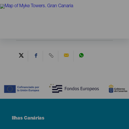
Contenido
Menú
Ilhas Canárias
Footer