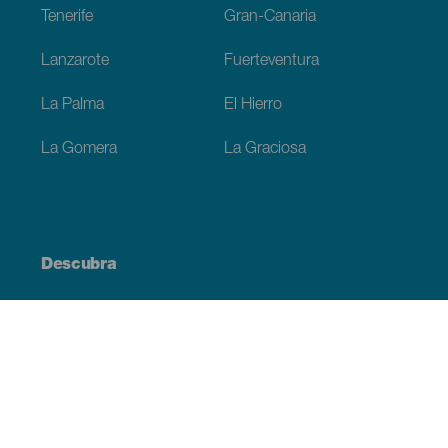
Tenerife
Gran-Canaria
Lanzarote
Fuerteventura
La Palma
El Hierro
La Gomera
La Graciosa
Descubra
Costa e praia
Cultura
Gastronomia
Todos os artigos