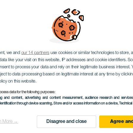
 Amor
ent, we and
our 14 partners
use cookies or similar technologies to store,
ata like your visit on this website, IP addresses and cookie identifiers. 
onsent to process your data and rely on their legitimate business interest
ject to data processing based on legitimate interest at any time by click
olicy on this website.
ocess data for the following purposes:
ing and content, advertising and content measurement, audience research and service
EVENTO PASSADO
dentification through device scanning
, Store and/or access information on a device
, Technica
24 April 2026
Localidad
Vecindario
n More →
Disagree and close
Agree and