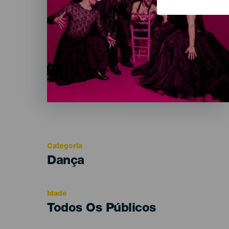
Categoria
Categoría
Dança
del
evento
Idade
Edad
Todos Os Públicos
Recomendada