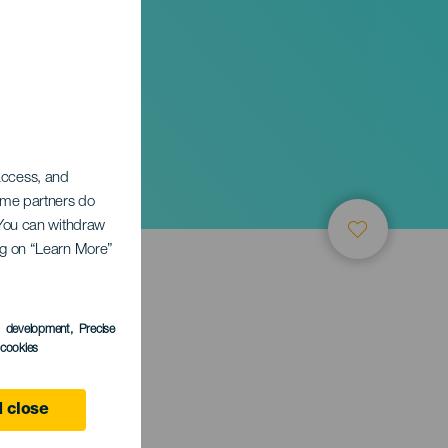
 access, and
Some partners do
. You can withdraw
ing on “Learn More”
s development
, Precise
l cookies
 close