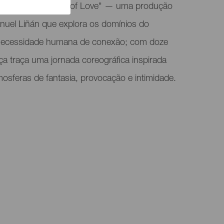
 apresentada "Dead of Love" — uma produção
nuel Liñán que explora os domínios do
 necessidade humana de conexão; com doze
ça traça uma jornada coreográfica inspirada
osferas de fantasia, provocação e intimidade.