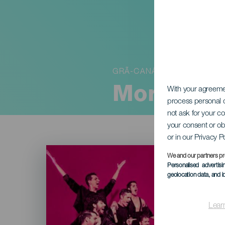
GRÃ-CANÁRIA
Morto de
With your agreem
process personal d
not ask for your c
your consent or ob
or in our Privacy P
Imagen
Listado
We and our partners pr
Personalised advertis
geolocation data, and i
Lear