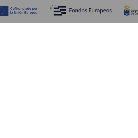
Descubra
I
Costa e praia
Cultura
A
Gastronomia
Todos os artigos
C
On
Se