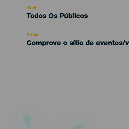
evento
Idade
Edad
Todos Os Públicos
Recomendada
Preço
Comprove o sítio de eventos/v