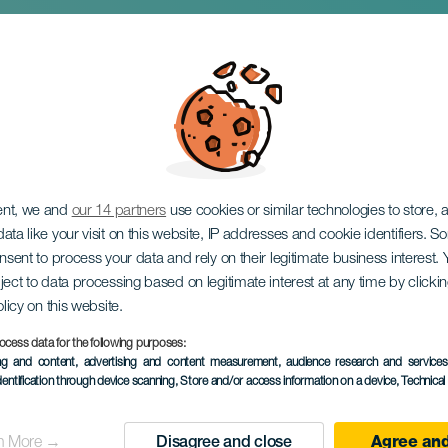
kovski em concerto
ent, we and
our 14 partners
use cookies or similar technologies to store,
ata like your visit on this website, IP addresses and cookie identifiers. 
onsent to process your data and rely on their legitimate business interest
ject to data processing based on legitimate interest at any time by click
olicy on this website.
ocess data for the following purposes:
EVENTO PASSADO
ing and content, advertising and content measurement, audience research and service
dentification through device scanning
, Store and/or access information on a device
, Technica
25 October 2025
Localidad
Telde
n More →
Disagree and close
Agree and