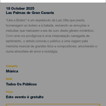
18 October 2025
Localidad
Las Palmas de Gran Canaria
Descripción
“Like a Bolero” é um espetáculo de Luis Villa que presta
del
homenagem ao bolero e à balada, revivendo as emoções e
evento
melodias que marcaram a era de ouro deste gênero romântico.
Com uma voz prodigiosa e uma interpretação carregada de
sentimento, o artista convida o público a uma viagem pela
memória musical de grandes trios e compositores, envolvendo-o
numa atmosfera de amor e nostalgia.
Categoria
Categoría
Música
del
evento
Idade
Edad
Todos Os Públicos
Recomendada
Preço
Este evento é gratuito