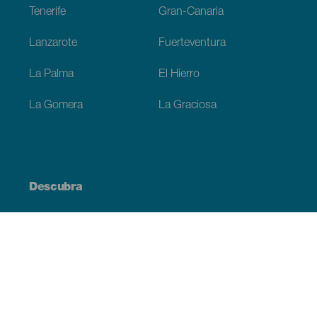
Tenerife
Gran-Canaria
Lanzarote
Fuerteventura
La Palma
El Hierro
La Gomera
La Graciosa
Descubra
Costa e praia
Cultura
Gastronomia
Todos os artigos