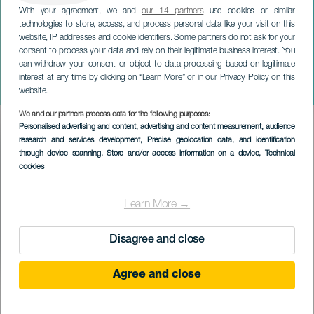
With your agreement, we and
our 14 partners
use cookies or similar
technologies to store, access, and process personal data like your visit on this
website, IP addresses and cookie identifiers. Some partners do not ask for your
consent to process your data and rely on their legitimate business interest. You
GRÃ-CANÁRIA
can withdraw your consent or object to data processing based on legitimate
Luis Villa: Como um
interest at any time by clicking on “Learn More” or in our Privacy Policy on this
Bolero
website.
We and our partners process data for the following purposes:
Imagen
Personalised advertising and content, advertising and content measurement, audience
Listado
research and services development
, Precise geolocation data, and identification
through device scanning
, Store and/or access information on a device
, Technical
cookies
Learn More →
Disagree and close
Agree and close
EVENTO PASSADO