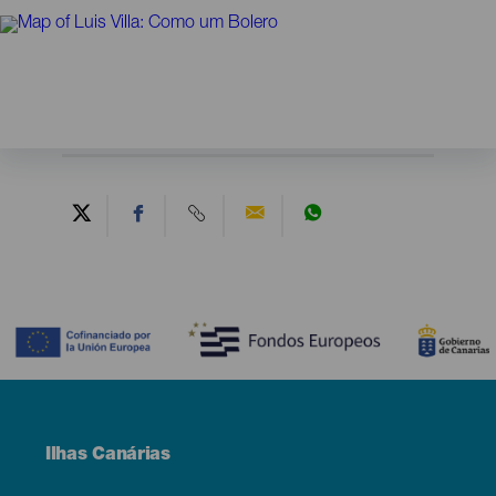
Contenido
Menú
Ilhas Canárias
Footer