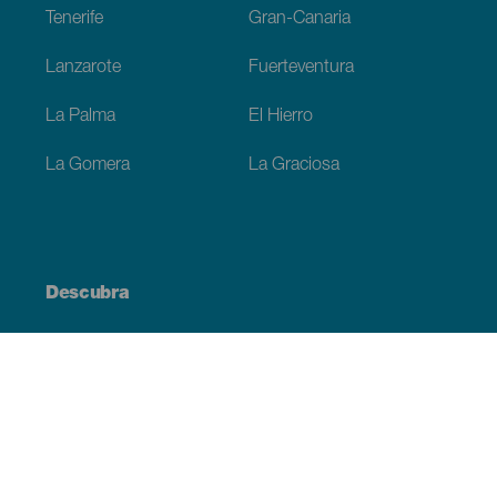
Tenerife
Gran-Canaria
Lanzarote
Fuerteventura
La Palma
El Hierro
La Gomera
La Graciosa
Descubra
Costa e praia
Cultura
Gastronomia
Todos os artigos