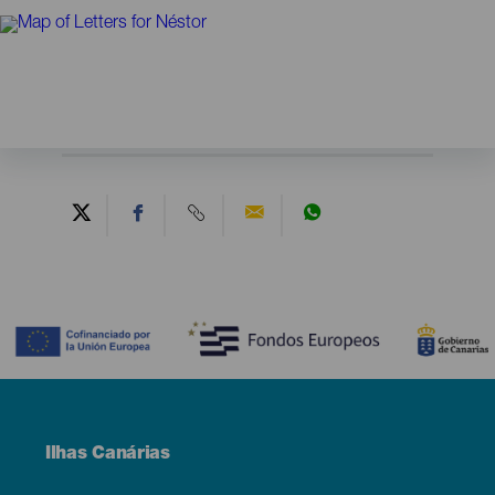
Contenido
Menú
Ilhas Canárias
Footer