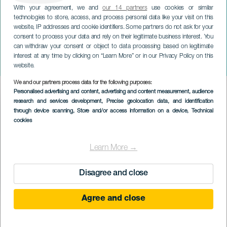
With your agreement, we and
our 14 partners
use cookies or similar
technologies to store, access, and process personal data like your visit on this
website, IP addresses and cookie identifiers. Some partners do not ask for your
consent to process your data and rely on their legitimate business interest. You
can withdraw your consent or object to data processing based on legitimate
GRÃ-CANÁRIA
interest at any time by clicking on “Learn More” or in our Privacy Policy on this
Letters for Néstor
website.
We and our partners process data for the following purposes:
Imagen
Personalised advertising and content, advertising and content measurement, audience
Listado
research and services development
, Precise geolocation data, and identification
through device scanning
, Store and/or access information on a device
, Technical
cookies
Learn More →
Disagree and close
Agree and close
EVENTO PASSADO