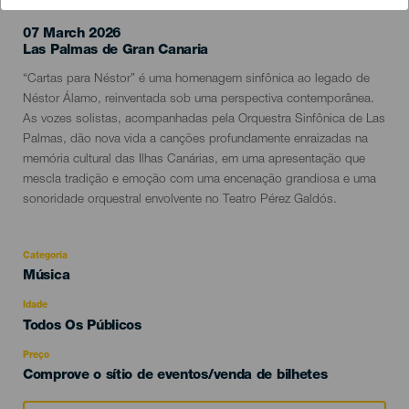
07 March 2026
Localidad
Las Palmas de Gran Canaria
Descripción
“Cartas para Néstor” é uma homenagem sinfônica ao legado de
del
Néstor Álamo, reinventada sob uma perspectiva contemporânea.
evento
As vozes solistas, acompanhadas pela Orquestra Sinfônica de Las
Palmas, dão nova vida a canções profundamente enraizadas na
memória cultural das Ilhas Canárias, em uma apresentação que
mescla tradição e emoção com uma encenação grandiosa e uma
sonoridade orquestral envolvente no Teatro Pérez Galdós.
Categoria
Categoría
Música
del
evento
Idade
Edad
Todos Os Públicos
Recomendada
Preço
Comprove o sítio de eventos/venda de bilhetes