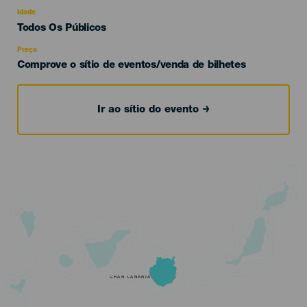
del
evento
Idade
Edad
Todos Os Públicos
Recomendada
Preço
Comprove o sítio de eventos/venda de bilhetes
Ir ao sítio do evento
GRAN CANARIA