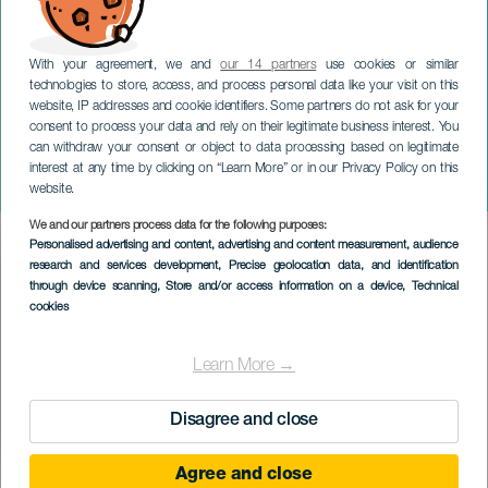
With your agreement, we and
our 14 partners
use cookies or similar
technologies to store, access, and process personal data like your visit on this
website, IP addresses and cookie identifiers. Some partners do not ask for your
consent to process your data and rely on their legitimate business interest. You
can withdraw your consent or object to data processing based on legitimate
GRÃ-CANÁRIA
interest at any time by clicking on “Learn More” or in our Privacy Policy on this
La Lírica del viento
website.
We and our partners process data for the following purposes:
Imagen
Personalised advertising and content, advertising and content measurement, audience
Listado
research and services development
, Precise geolocation data, and identification
through device scanning
, Store and/or access information on a device
, Technical
cookies
Learn More →
Disagree and close
Agree and close