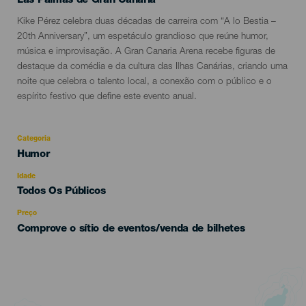
Las Palmas de Gran Canaria
Descripción
Kike Pérez celebra duas décadas de carreira com “A lo Bestia –
del
20th Anniversary”, um espetáculo grandioso que reúne humor,
evento
música e improvisação. A Gran Canaria Arena recebe figuras de
destaque da comédia e da cultura das Ilhas Canárias, criando uma
noite que celebra o talento local, a conexão com o público e o
espírito festivo que define este evento anual.
Categoria
Categoría
Humor
del
evento
Idade
Edad
Todos Os Públicos
Recomendada
Preço
Comprove o sítio de eventos/venda de bilhetes