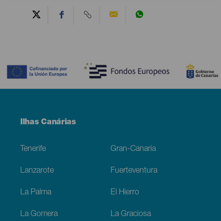
Contenido
Menú
Ilhas Canárias
Footer
Tenerife
Gran-Canaria
Lanzarote
Fuerteventura
La Palma
El Hierro
La Gomera
La Graciosa