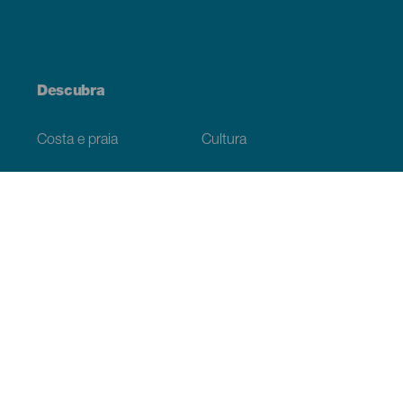
Descubra
Costa e praia
Cultura
Gastronomia
Todos os artigos
Informação prática
Agenda
Clima
Como chegar
Onde comer