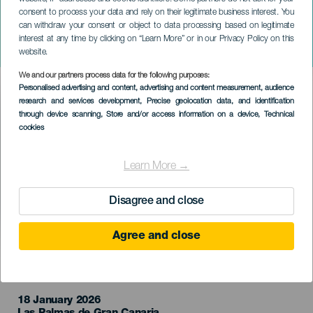
consent to process your data and rely on their legitimate business interest. You
can withdraw your consent or object to data processing based on legitimate
GRÃ-CANÁRIA
interest at any time by clicking on “Learn More” or in our Privacy Policy on this
Kike Pérez: A lo bestia
website.
We and our partners process data for the following purposes:
Imagen
Personalised advertising and content, advertising and content measurement, audience
Listado
research and services development
, Precise geolocation data, and identification
through device scanning
, Store and/or access information on a device
, Technical
cookies
Learn More →
Disagree and close
Agree and close
EVENTO PASSADO
18 January 2026
Localidad