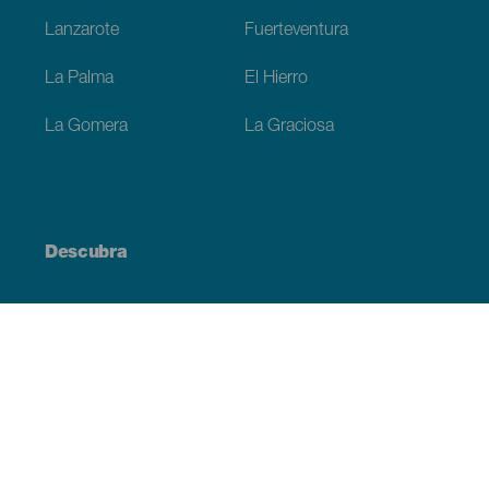
Lanzarote
Fuerteventura
La Palma
El Hierro
La Gomera
La Graciosa
Descubra
Costa e praia
Cultura
Gastronomia
Todos os artigos
Informação prática