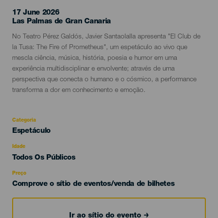
17 June 2026
Localidad
Las Palmas de Gran Canaria
Descripción
No Teatro Pérez Galdós, Javier Santaolalla apresenta "El Club de
del
la Tusa: The Fire of Prometheus", um espetáculo ao vivo que
evento
mescla ciência, música, história, poesia e humor em uma
experiência multidisciplinar e envolvente; através de uma
perspectiva que conecta o humano e o cósmico, a performance
transforma a dor em conhecimento e emoção.
Categoria
Categoría
Espetáculo
del
evento
Idade
Edad
Todos Os Públicos
Recomendada
Preço
Comprove o sítio de eventos/venda de bilhetes
Ir ao sítio do evento