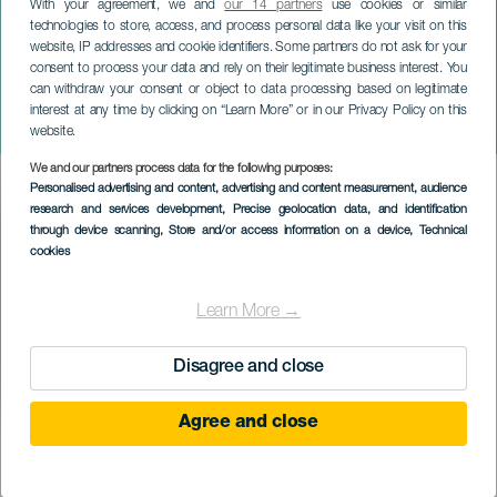
With your agreement, we and
our 14 partners
use cookies or similar
technologies to store, access, and process personal data like your visit on this
website, IP addresses and cookie identifiers. Some partners do not ask for your
consent to process your data and rely on their legitimate business interest. You
GRÃ-CANÁRIA
can withdraw your consent or object to data processing based on legitimate
Javier Santaolalla: O Fogo
interest at any time by clicking on “Learn More” or in our Privacy Policy on this
de Prometeu
website.
We and our partners process data for the following purposes:
Imagen
Personalised advertising and content, advertising and content measurement, audience
Listado
research and services development
, Precise geolocation data, and identification
through device scanning
, Store and/or access information on a device
, Technical
cookies
Learn More →
Disagree and close
Agree and close
EVENTO PASSADO