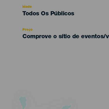
evento
Idade
Edad
Todos Os Públicos
Recomendada
Preço
Comprove o sítio de eventos/v