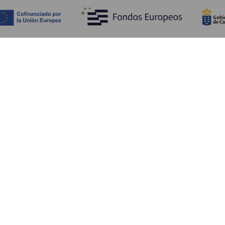
Descubra
I
Costa e praia
Cultura
A
Gastronomia
Todos os artigos
C
On
Se