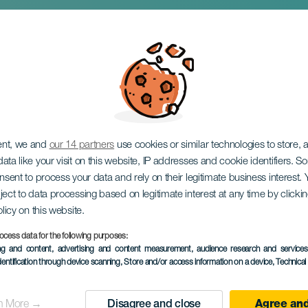
olour Festival
ent, we and
our 14 partners
use cookies or similar technologies to store,
ata like your visit on this website, IP addresses and cookie identifiers. 
onsent to process your data and rely on their legitimate business interest
ject to data processing based on legitimate interest at any time by click
olicy on this website.
ocess data for the following purposes:
EVENTO PASSADO
ing and content, advertising and content measurement, audience research and service
dentification through device scanning
, Store and/or access information on a device
, Technica
27 October 2024
Localidad
Ingenio
n More →
Disagree and close
Agree and