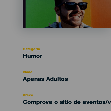
Categoria
Categoría
Humor
del
evento
Idade
Edad
Apenas Adultos
Recomendada
Preço
Comprove o sítio de eventos/v