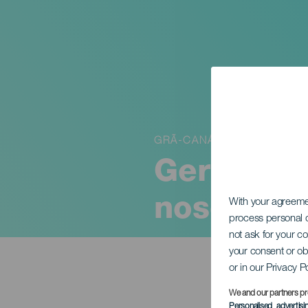
GRÃ-CANÁRIA
Ger "Si la
nosotras 
With your agreem
process personal d
not ask for your c
your consent or ob
or in our Privacy P
We and our partners pr
Personalised advertis