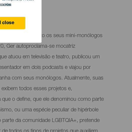
l cookies
 Canaria
 close
. Depois de ter visto os seus mini-monólogos
20, Ger autoproclama-se mocatriz
 que atuou em televisão e teatro, publicou um
resentador em dois podcasts e viajou por
spanha com seus monólogos. Atualmente, suas
 exibem todos esses projetos e,
a que o define, que ele denominou como parte
smo, ou uma espécie peculiar de hipérbole
omo parte da comunidade LGBTQIA+, pretende
r de todos os tipos de projetos que auxiliem