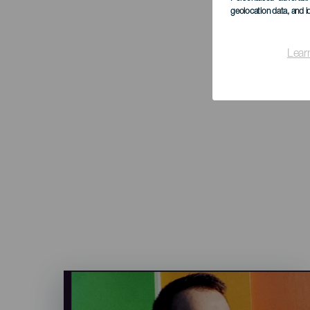
geolocation data, and i
Lear
Imagen
Listado