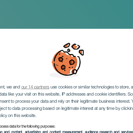
 vida es un despropó
también". Gran Can
ent, we and
our 14 partners
use cookies or similar technologies to store,
ata like your visit on this website, IP addresses and cookie identifiers. 
onsent to process your data and rely on their legitimate business interest
ject to data processing based on legitimate interest at any time by click
olicy on this website.
ocess data for the following purposes:
EVENTO PASSADO
ing and content, advertising and content measurement, audience research and service