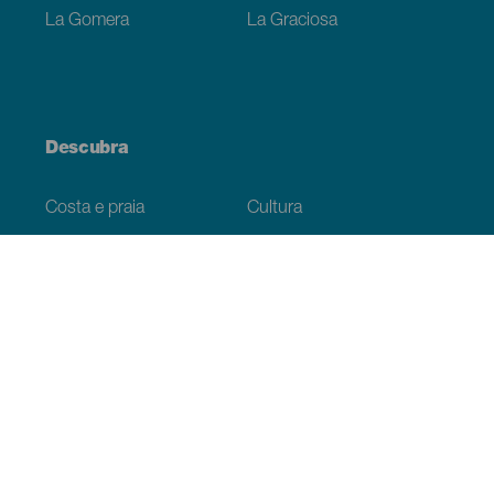
La Gomera
La Graciosa
Descubra
Costa e praia
Cultura
Gastronomia
Todos os artigos
Informação prática
Agenda
Clima
Como chegar
Onde comer