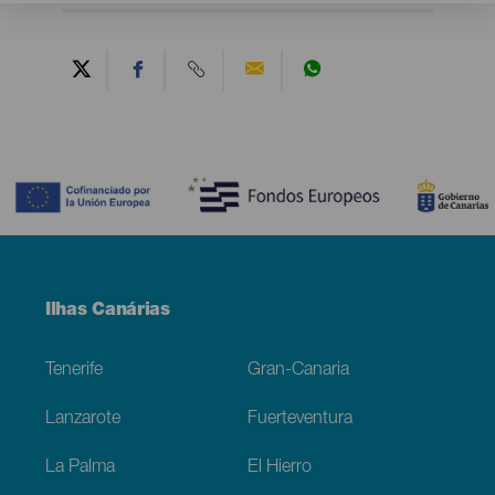
Contenido
Menú
Ilhas Canárias
Footer
Tenerife
Gran-Canaria
Lanzarote
Fuerteventura
La Palma
El Hierro