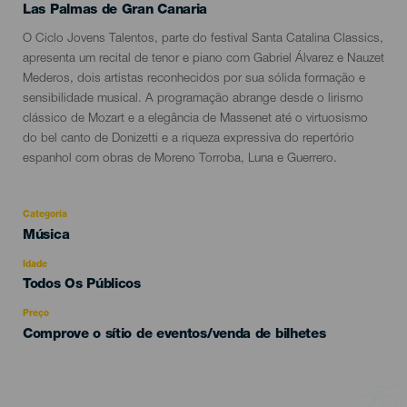
Localidad
Las Palmas de Gran Canaria
Descripción
O Ciclo Jovens Talentos, parte do festival Santa Catalina Classics,
del
apresenta um recital de tenor e piano com Gabriel Álvarez e Nauzet
evento
Mederos, dois artistas reconhecidos por sua sólida formação e
sensibilidade musical. A programação abrange desde o lirismo
clássico de Mozart e a elegância de Massenet até o virtuosismo
do bel canto de Donizetti e a riqueza expressiva do repertório
espanhol com obras de Moreno Torroba, Luna e Guerrero.
Categoria
Categoría
Música
del
evento
Idade
Edad
Todos Os Públicos
Recomendada
Preço
Comprove o sítio de eventos/venda de bilhetes