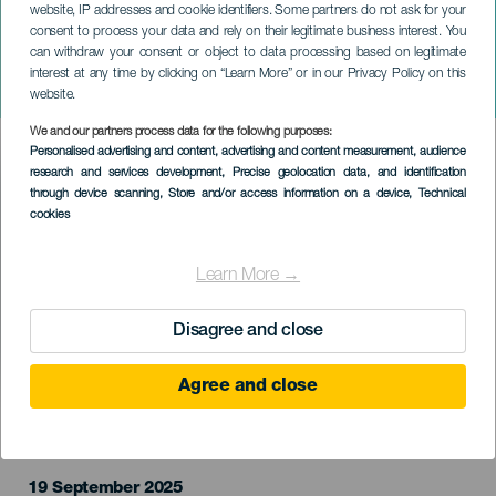
website, IP addresses and cookie identifiers. Some partners do not ask for your
consent to process your data and rely on their legitimate business interest. You
GRÃ-CANÁRIA
can withdraw your consent or object to data processing based on legitimate
Gabriel Álvarez e Nauzet
interest at any time by clicking on “Learn More” or in our Privacy Policy on this
Mederos em show
website.
We and our partners process data for the following purposes:
Imagen
Personalised advertising and content, advertising and content measurement, audience
Listado
research and services development
, Precise geolocation data, and identification
through device scanning
, Store and/or access information on a device
, Technical
cookies
Learn More →
Disagree and close
Agree and close
EVENTO PASSADO
19 September 2025