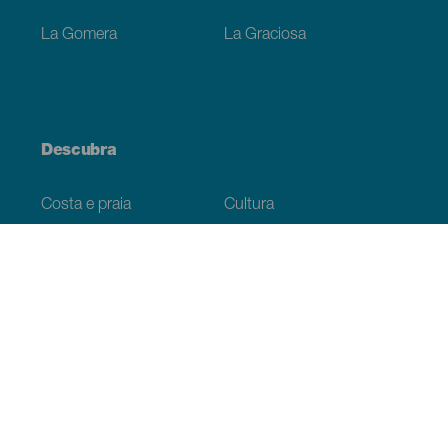
La Gomera
La Graciosa
Descubra
Costa e praia
Cultura
Gastronomia
Todos os artigos
Informação prática
Agenda
Clima