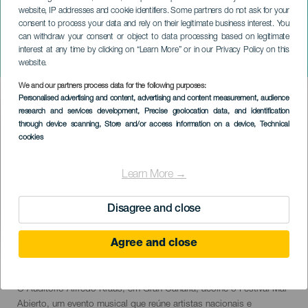
website, IP addresses and cookie identifiers. Some partners do not ask for your
consent to process your data and rely on their legitimate business interest. You
can withdraw your consent or object to data processing based on legitimate
GRÃ-CANÁRIA
interest at any time by clicking on “Learn More” or in our Privacy Policy on this
Festival do Mar Aberto
website.
We and our partners process data for the following purposes:
Imagen
Personalised advertising and content, advertising and content measurement, audience
Listado
research and services development
, Precise geolocation data, and identification
through device scanning
, Store and/or access information on a device
, Technical
cookies
Learn More →
Disagree and close
Agree and close
2 Maio to 8 November
Localidad
Las Palmas de Gran Canaria
Descripción
O Auditório Alfredo Kraus, em Gran Canaria, acolhe o Festival Mar
del
Abierto, um evento musical que reúne artistas nacionais e