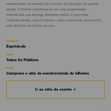
evento
internacionais de renome num formato de produção de grande
escala. O festival caracteriza-se por uma programação
diversificada que abrange diferentes estilos e propostas
contemporâneas, transformando o palco num ponto de encontro
para desfrutar de música ao vivo.
Categoria
Categoría
Espetáculo
del
evento
Idade
Edad
Todos Os Públicos
Recomendada
Preço
Comprove o sítio de eventos/venda de bilhetes
Ir ao sítio do evento