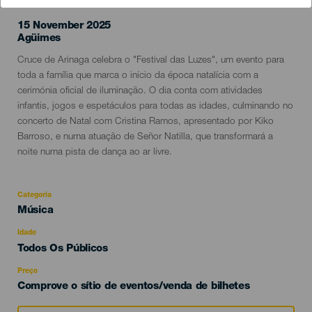
15 November 2025
Localidad
Agüimes
Descripción
Cruce de Arinaga celebra o "Festival das Luzes", um evento para
del
toda a família que marca o início da época natalícia com a
evento
cerimónia oficial de iluminação. O dia conta com atividades
infantis, jogos e espetáculos para todas as idades, culminando no
concerto de Natal com Cristina Ramos, apresentado por Kiko
Barroso, e numa atuação de Señor Natilla, que transformará a
noite numa pista de dança ao ar livre.
Categoria
Categoría
Música
del
evento
Idade
Edad
Todos Os Públicos
Recomendada
Preço
Comprove o sítio de eventos/venda de bilhetes