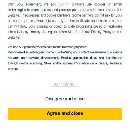
With your agreement, we and
our 14 partners
use cookies or similar
technologies to store, access, and process personal data like your visit on this
website, IP addresses and cookie identifiers. Some partners do not ask for your
consent to process your data and rely on their legitimate business interest. You
can withdraw your consent or object to data processing based on legitimate
GRÃ-CANÁRIA
interest at any time by clicking on “Learn More” or in our Privacy Policy on this
Festival da Luz
website.
We and our partners process data for the following purposes:
Imagen
Personalised advertising and content, advertising and content measurement, audience
Listado
research and services development
, Precise geolocation data, and identification
through device scanning
, Store and/or access information on a device
, Technical
cookies
Learn More →
Disagree and close
Agree and close
EVENTO PASSADO