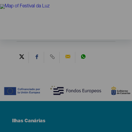
Contenido
Menú
Ilhas Canárias
Footer