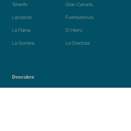
Tenerife
Gran-Canaria
Lanzarote
Fuerteventura
La Palma
El Hierro
La Gomera
La Graciosa
Descubra
Costa e praia
Cultura
Gastronomia
Todos os artigos